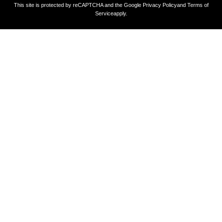
This site is protected by reCAPTCHA and the Google
Privacy Policy
and
Terms of
Service
apply.