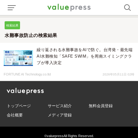
検索結果
水難事故防止の検索結果
繰り返される水難事故をAIで防ぐ。台湾発・最先端
AI水難検知「SAFE SWIM」を周南スイミングクラ
ブが導入決定
FORTUNE AI Technology.co.ltd
2026年05月11日 02時
トップページ
サービス紹介
無料会員登録
会社概要
メディア登録
©valuepress
All Rights Reserved.