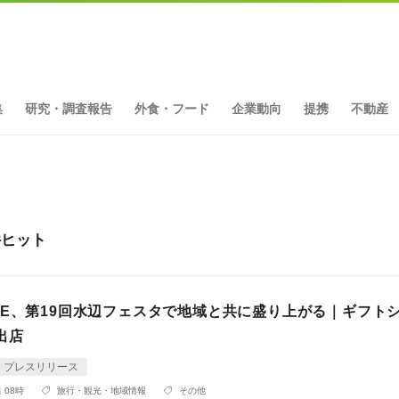
集
研究・調査報告
外食・フード
企業動向
提携
不動産
件ヒット
NE、第19回水辺フェスタで地域と共に盛り上がる｜ギフト
」出店
プレスリリース
 08時
旅行・観光・地域情報
その他