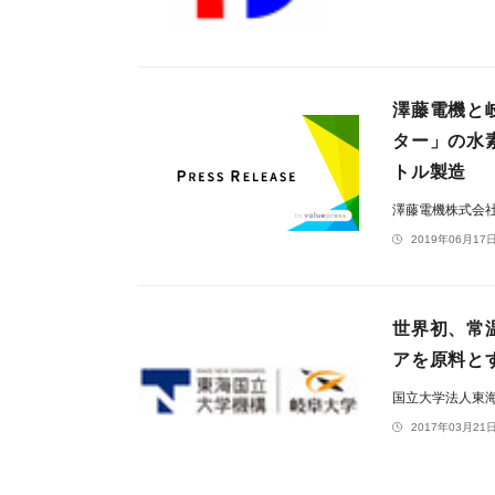
澤藤電機と
ター」の水
トル製造
澤藤電機株式会
2019年06月17日
世界初、常
アを原料と
国立大学法人東
2017年03月21日