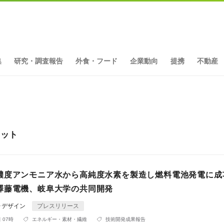
集
研究・調査報告
外食・フード
企業動向
提携
不動産
ヒット
濃度アンモニア水から高純度水素を製造し燃料電池発電に成
澤藤電機、岐阜大学の共同開発
ォデザイン
プレスリリース
 07時
エネルギー・素材・繊維
技術開発成果報告