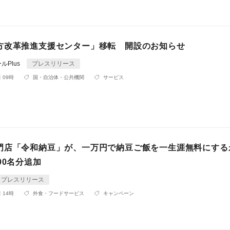
方改革推進支援センター」移転 開設のお知らせ
ルPlus
プレスリリース
 09時
国・自治体・公共機関
サービス
門店「令和納豆」が、一万円で納豆ご飯を一生涯無料にする
00名分追加
プレスリリース
 14時
外食・フードサービス
キャンペーン