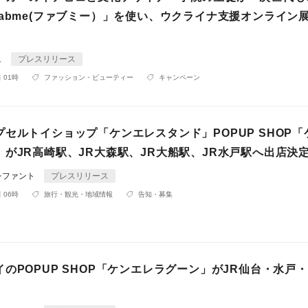
fabme(ファブミー）」を使い、ウクライナ支援オンライン
ュ
プレスリリース
 01時
ファッション・ビューティー
キャンペーン
セルトイショップ「ケンエレスタンド」POPUP SHOP「
」がJR高崎駅、JR大森駅、JR大船駅、JR水戸駅へ出店決
レファント
プレスリリース
 06時
旅行・観光・地域情報
告知・募集
のPOPUP SHOP「ケンエレラグーン」がJR仙台・水戸