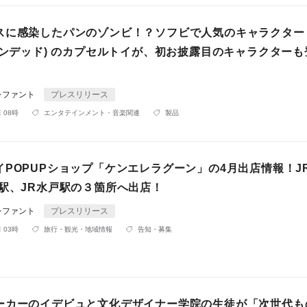
スに感染したパンのゾンビ！？ソフビで人気のキャラクター
パンデッド) のカプセルトイが、初お披露目のキャラクター
レファント
プレスリリース
 08時
エンタテインメント・音楽関連
製品
イPOPUPショップ「ケンエレラグーン」の4月出店情報！J
京駅、JR水戸駅の３箇所へ出店！
レファント
プレスリリース
 03時
旅行・観光・地域情報
告知・募集
ーカーのイデビュと文化デザイナー学院の生徒が「次世代も