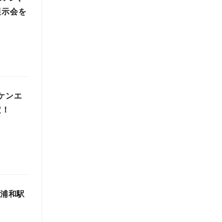
展示会を
ケンエ
定！
・浦和駅