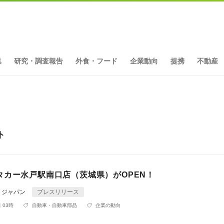
集
研究・調査報告
外食・フード
企業動向
提携
不動産
ト
タカー水戸駅南口店（茨城県）がOPEN！
・ジャパン
プレスリリース
 03時
自動車・自動車部品
企業の動向