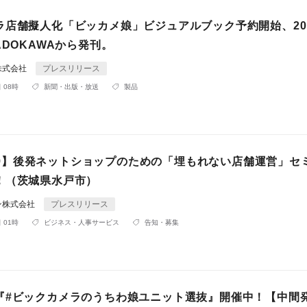
ラ店舗擬人化「ビッカメ娘」ビジュアルブック予約開始、201
ADOKAWAから発刊。
株式会社
プレスリリース
 08時
新聞・出版・放送
製品
2/19】後発ネットショップのための「埋もれない店舗運営」セ
！（茨城県水戸市）
ン株式会社
プレスリリース
 01時
ビジネス・人事サービス
告知・募集
『#ビックカメラのうちわ娘ユニット選抜』開催中！【中間