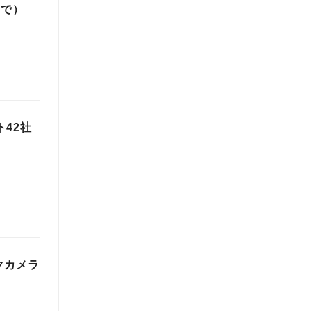
まで）
ト42社
クカメラ