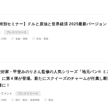
特別セミナー】ドルと原油と世界経済 2025最新バージョン
社
プレスリリース
 02時
金融・保険
告知・募集
愛好家・甲斐みのりさん監修の人気シリーズ「地元パン® ミ
」に第４弾が登場。新たにスクイーズのチャームが付属し断
様に！
レファント
プレスリリース
 08時
旅行・観光・地域情報
製品