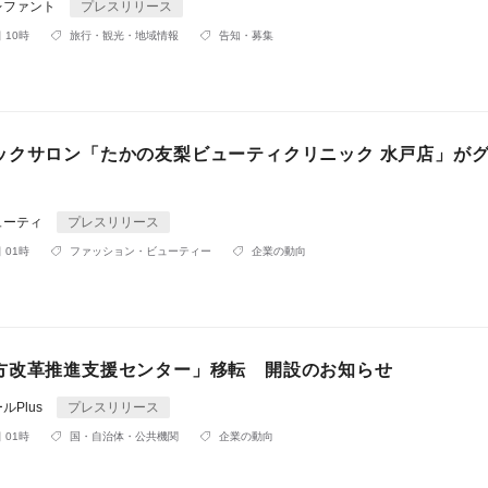
レファント
プレスリリース
 10時
旅行・観光・地域情報
告知・募集
ックサロン「たかの友梨ビューティクリニック 水戸店」が
ューティ
プレスリリース
 01時
ファッション・ビューティー
企業の動向
方改革推進支援センター」移転 開設のお知らせ
ルPlus
プレスリリース
 01時
国・自治体・公共機関
企業の動向