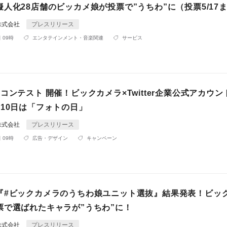
人化28店舗のビッカメ娘が投票で”うちわ”に（投票5/17
株式会社
プレスリリース
 09時
エンタテインメント・音楽関連
サービス
コンテスト 開催！ビックカメラ×Twitter企業公式アカウン
月10日は「フォトの日」
株式会社
プレスリリース
 09時
広告・デザイン
キャンペーン
『#ビックカメラのうちわ娘ユニット選抜』結果発表！ビッ
票で選ばれたキャラが”うちわ”に！
株式会社
プレスリリース