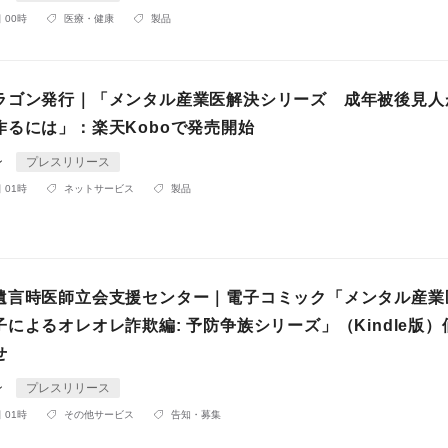
 00時
医療・健康
製品
ラゴン発行｜「メンタル産業医解決シリーズ 成年被後見人
作るには」：楽天Koboで発売開始
ン
プレスリリース
 01時
ネットサービス
製品
遺言時医師立会支援センター｜電子コミック「メンタル産業
によるオレオレ詐欺編: 予防争族シリーズ」（Kindle版）
せ
ン
プレスリリース
 01時
その他サービス
告知・募集