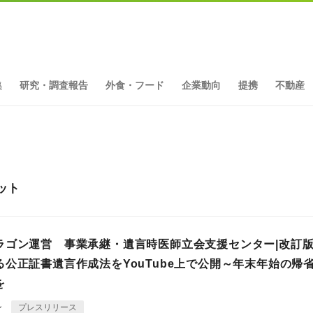
集
研究・調査報告
外食・フード
企業動向
提携
不動産
ット
ラゴン運営 事業承継・遺言時医師立会支援センター|改訂
る公正証書遺言作成法をYouTube上で公開～年末年始の帰
を
ン
プレスリリース