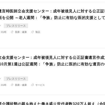
遺言時医師立会支援センター：成年被後見人に対する公正証
画を公開 ～老人週間：「争族」防止に有効な医的支援とし
ン
プレスリリース
 01時
医療・健康
製品
立会支援センター：成年被後見人に対する公正証書遺言作成
～10月第1週は公証週間：「争族」防止に医的に有効な遺言の
ン
プレスリリース
 01時
医療・健康
サービス
要介護状態の親を抱えた働き盛り世代者数320万人超え（合