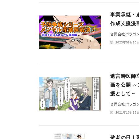
事業承継・
作成支援漫
合同会社パラゴ
2023年09月15日
遺言時医師
画を公開 
援として～
合同会社パラゴ
2021年10月12日
敬老の日｜