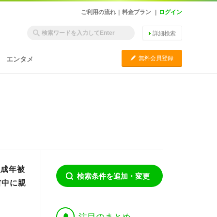
ご利用の流れ
|
料金プラン
|
ログイン
詳細検索
C
無料会員登録
エンタメ
版成年被
検索条件を追加・変更
省中に親
†