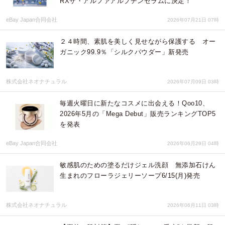
RXザ・アルファアルブチンセラムに決定！
eBay Japan合同会社
2026年07月21日 07時
２４時間、素肌を美しく見せながら保護する オー
ガニック99.9％「シルクパウダー」新発売
株式会社ネオナチュラル
2026年07月09日 03時
毎週火曜日に新たなコスメに出会える！Qoo10、
2026年5月の「Mega Debut」販売ランキングTOP5
を発表
eBay Japan合同会社
2026年06月29日 04時
敏感肌のための塗るだけジェル洗顔 無添加石けん
生まれのフローラジェリーソープ6/15(月)発売
株式会社ネオナチュラル
2026年06月11日 03時