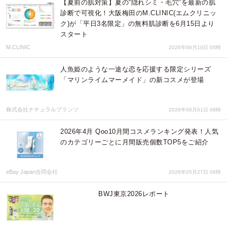
【夏前の肌対策】夏の“隠れシミ・毛穴”を最新の肌
診断で可視化！大阪梅田のM.CLINIC(エムクリニッ
ク)が「平日3名限定」の無料肌診断を6月15日より
スタート
M.CLINIC
2026年06月10日 05時
人魚姫のような一途な恋を応援する限定シリーズ
「マリンライムマーメイド」の新コスメが登場
株式会社ナチュラルプランツ
2026年06月01日 08時
2026年4月 Qoo10月間コスメランキング発表！人気
のカテゴリーごとに月間販売個数TOP5をご紹介
eBay Japan合同会社
2026年05月27日 06時
BWJ東京2026レポート