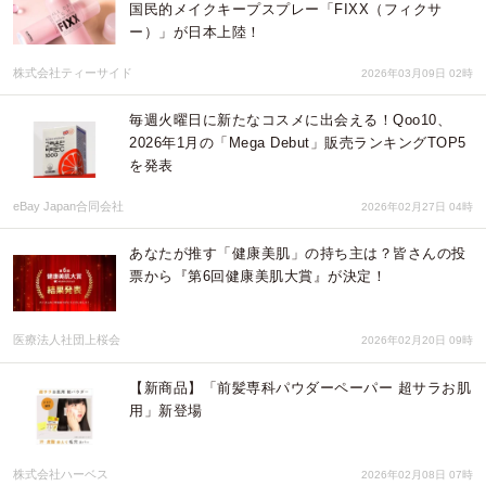
国民的メイクキープスプレー「FIXX（フィクサ
ー）」が日本上陸！
株式会社ティーサイド
2026年03月09日 02時
毎週火曜日に新たなコスメに出会える！Qoo10、
2026年1月の「Mega Debut」販売ランキングTOP5
を発表
eBay Japan合同会社
2026年02月27日 04時
あなたが推す「健康美肌」の持ち主は？皆さんの投
票から『第6回健康美肌大賞』が決定！
医療法人社団上桜会
2026年02月20日 09時
【新商品】「前髪専科パウダーペーパー 超サラお肌
用」新登場
株式会社ハーベス
2026年02月08日 07時