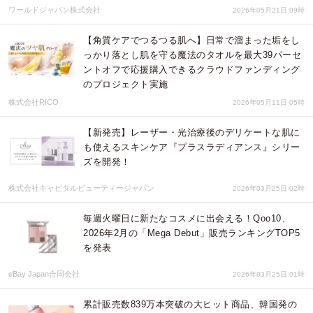
ワールドジャパン株式会社
2026年05月21日 09時
【角質ケアでつるつる肌へ】日常で溜まった垢をし
っかり落とし肌を守る魔法のタオルを最大39パーセ
ントオフで応援購入できるクラウドファンディング
のプロジェクト実施
株式会社RICO
2026年05月11日 05時
【新発売】レーザー・光治療後のデリケートな肌に
も使えるスキンケア『プラスラディアンス』シリー
ズを開発！
株式会社キャピタルビューティージャパン
2026年03月25日 02時
毎週火曜日に新たなコスメに出会える！Qoo10、
2026年2月の「Mega Debut」販売ランキングTOP5
を発表
eBay Japan合同会社
2026年03月25日 01時
累計販売数839万本突破の大ヒット商品、韓国発の