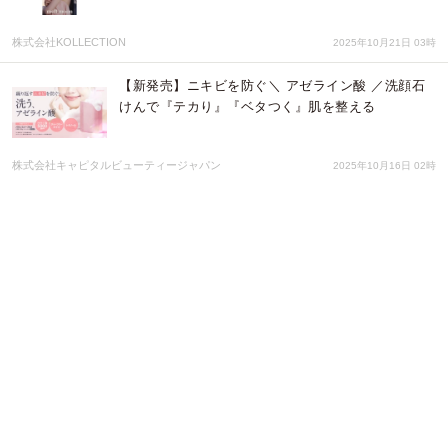
株式会社KOLLECTION
2025年10月21日 03時
【新発売】ニキビを防ぐ＼ アゼライン酸 ／洗顔石
けんで『テカり』『ベタつく』肌を整える
株式会社キャピタルビューティージャパン
2025年10月16日 02時
「Clinical⁺Skin（クリニカルスキン）」日本上陸の
お知らせ
PRSS.Japan株式会社
2025年10月10日 08時
【9/20(土)10:00公開】サロン発『クリームに変化す
る保湿パウダー』が新感覚！HUTEMCELLパウダー
クリーム｜CAMPFIREで先行公開
韓美グループ株式会社
2025年09月18日 07時