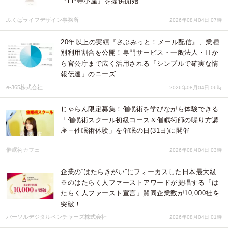
『FP寺小屋』を提供開始
ふくばライフデザイン事務所
2026年08月04日 07時
20年以上の実績『さぶみっと！メール配信』、業種
別利用割合を公開！専門サービス・一般法人・ITか
ら官公庁まで広く活用される「シンプルで確実な情
報伝達」のニーズ
e-365株式会社
2026年08月04日 06時
じゃらん限定募集！催眠術を学びながら体験できる
「催眠術スクール初級コース＆催眠術師の喋り方講
座＋催眠術体験」を催眠の日(31日)に開催
催眠術カフェ
2026年08月04日 03時
企業の“はたらきがい”にフォーカスした日本最大級
※のはたらく人ファーストアワードが提唱する「は
たらく人ファースト宣言」賛同企業数が10,000社を
突破！
パーソルデジタルベンチャーズ株式会社
2026年08月04日 01時