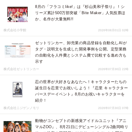
8月の「フラコミlike!」は『杉山美和子祭り』！シ
リーズ累計500万部突破「Bite Maker」人気投票ほ
か、名作が大量無料!!
株式会社小学館
2026年08月01日 02時
ゼットリンカー、卸売業の商品登録を自動化しAIが
タグ・説明文を生成した開発事例を公開。定型業務
の自動化を人件費とシステム費で比較する進め方も
示す
株式会社ゼットリンカー
2026年07月30日 22時
忍の世界が大好きなあなたへ！キャラクターたちの
誕生日を忍里でお祝いしよう！『忍里 キャラクター
バースデーイベント』8月のお祝いキャラクターを
紹介！
株式会社ニジゲンノモリ
2026年07月30日 07時
動物がコンセプトの新感覚アイドルユニット『アニ
マルZOO』、8月21日にデビューシングル2曲同時リ