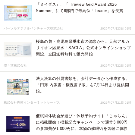
『ミイダス』、「ITreview Grid Award 2026
Summer」にて6部門で最高位「Leader」を受賞
パーソルデジタルベンチャーズ株式会社
2026年07月23日 01時
桜島の麓・鹿児島県垂水市の源泉から。天然アルカ
リイオン温泉水「SACLA」公式オンラインショップ
開設、全国送料無料で販売開始
燦々堂株式会社
2026年07月22日 01時
法人決算の付属書類を、会計データから作成する。
「円簿 内訳書・概況書 β版」を7月14日より提供開
始。
株式会社円簿インターネットサービス
2026年07月21日 01時
催眠術体験会が遊び・体験予約サイト「じゃらん」
に掲載開始！掲載記念キャンペーンで通常3,000円
の参加費が1,000円に、本物の催眠術を気軽に体験