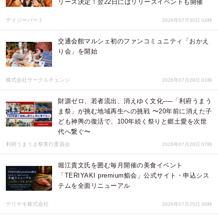
リース決定！翌22日にはリリースイベントも開催
デイジーバード
2026年07月30日 04時
交通会館マルシェ初のファンコミュニティ「おかえ
り会」を開始
株式会社サークルチェンジ
2026年07月29日 01時
財源ゼロ、若者流出、消えゆく文化──「利府うまう
ま祭」が挑む地域再生への挑戦 〜20年前に消えた子
ども神輿の復活で、100年続く祭りと郷土愛を次世
代へ繋ぐ〜
利府うまうま祭実行委員会
2026年07月28日 07時
堀江貴文氏を囲む毎月開催の美食イベント
「TERIYAKI premium鮨会」公式サイト・申込シス
テムを全面リニューアル
テリヤキ株式会社
2026年07月25日 00時