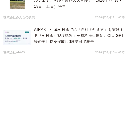
ルシェで、学びと遊びの大冒険！ - 2026年7月18・
19日（土日）開催 -
株式会社みんなの農業
2026年07月11日 07時
AIRAX、生成AI検索での「自社の見え方」を実測す
る『AI検索可視度診断』を無料提供開始。ChatGPT
等の実回答を採取し3営業日で報告
株式会社AIRAX
2026年07月10日 05時
中古バイク市場で「250ccスポーツ」が上昇、ヤマ
ハ YZF-R25 が売れ筋首位に ― MotoHub、2026年6
月の中古バイク売れ筋ランキングを公開
MotoHub
2026年07月10日 04時
AI時代に強いのは、つなげる人——技術・現場・経
営を統合し、自ら考え、手を動かす。共創と実践の
場「enGene Open Lab」を新たに東京・銀座で開始
株式会社エンウィット
2026年07月09日 01時