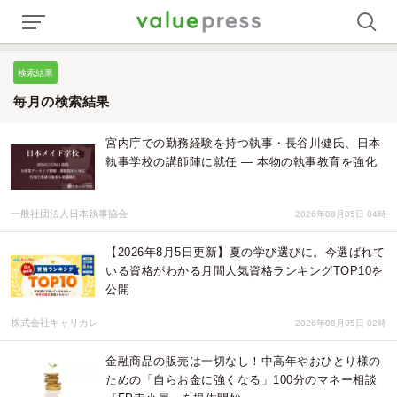
検索結果
毎月の検索結果
宮内庁での勤務経験を持つ執事・長谷川健氏、日本
執事学校の講師陣に就任 ― 本物の執事教育を強化
一般社団法人日本執事協会
2026年08月05日 04時
【2026年8月5日更新】夏の学び選びに。今選ばれて
いる資格がわかる月間人気資格ランキングTOP10を
公開
株式会社キャリカレ
2026年08月05日 02時
金融商品の販売は一切なし！中高年やおひとり様の
ための「自らお金に強くなる」100分のマネー相談