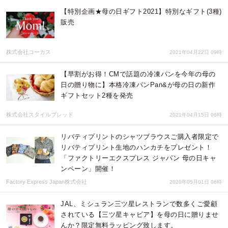
【特別企画★母の日ギフト2021】特別なギフト(3種)
販売
株式会社コーカス
2021年04月22日 09時
【早割がお得！CMで話題の冷凍パンを今年の母の
日の贈り物に】本格冷凍パンPan&が母の日の新作
ギフトセット2種を発売
株式会社スタイルブレッド
2021年04月15日 06時
リバティプリントのシャツブラウスご購入者限定で
リバティプリント生地のハンカチをプレゼント！
「ファクトリーエクスプレス ジャパン 母の日キャ
ンペーン」開催！
Factory Express Japan株式会社
2020年05月01日 06時
JAL、ミシュラン三ツ星レストランで数多くご愛顧
されている【三ツ星キャビア】を母の日に贈りませ
んか？限定無料ラッピング致します。