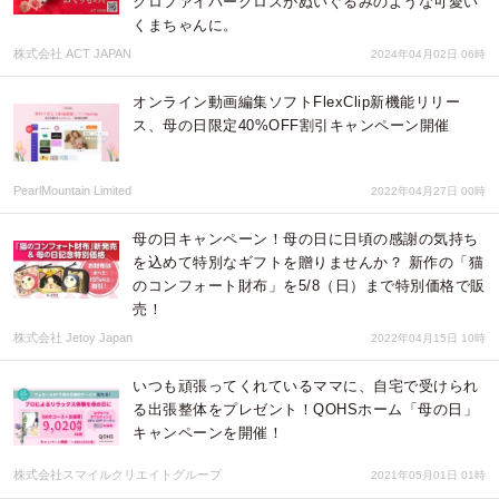
クロファイバークロスがぬいぐるみのような可愛い
くまちゃんに。
株式会社 ACT JAPAN
2024年04月02日 06時
オンライン動画編集ソフトFlexClip新機能リリー
ス、母の日限定40%OFF割引キャンペーン開催
PearlMountain Limited
2022年04月27日 00時
母の日キャンペーン！母の日に日頃の感謝の気持ち
を込めて特別なギフトを贈りませんか？ 新作の「猫
のコンフォート財布」を5/8（日）まで特別価格で販
売！
株式会社 Jetoy Japan
2022年04月15日 10時
いつも頑張ってくれているママに、自宅で受けられ
る出張整体をプレゼント！QOHSホーム「母の日」
キャンペーンを開催！
株式会社スマイルクリエイトグループ
2021年05月01日 01時