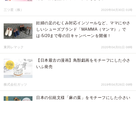
三ツ星（株）
2020年04月30日 01時
妊婦の足のむくみ対応インソールなど、ママにやさ
しいシューズブランド「MAMMA（マンマ）」で
は-5/20まで母の日キャンペーンを開催！
東邦レマック
2020年04月01日 08時
【日本最古の漫画】鳥獣戯画をモチーフにした小さ
いふ発売
株式会社ガッツ
2019年04月26日 09時
日本の伝統文様「麻の葉」をモチーフにした小さい
ふ発売
株式会社ガッツ
2019年04月26日 07時
肩こり、腰痛、寝不足のお母さんに。素敵な目覚め