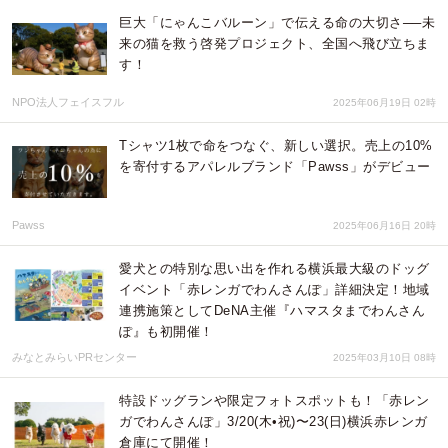
巨大「にゃんこバルーン」で伝える命の大切さ──未
来の猫を救う啓発プロジェクト、全国へ飛び立ちま
す！
NPO法人フェイスフル
2025年06月19日 02時
Tシャツ1枚で命をつなぐ、新しい選択。売上の10%
を寄付するアパレルブランド「Pawss」がデビュー
Pawss
2025年06月16日 20時
愛犬との特別な思い出を作れる横浜最大級のドッグ
イベント「赤レンガでわんさんぽ」詳細決定！地域
連携施策としてDeNA主催『ハマスタまでわんさん
ぽ』も初開催！
みなとみらいPRセンター
2025年03月10日 08時
特設ドッグランや限定フォトスポットも！「赤レン
ガでわんさんぽ」3/20(木•祝)〜23(日)横浜赤レンガ
倉庫にて開催！