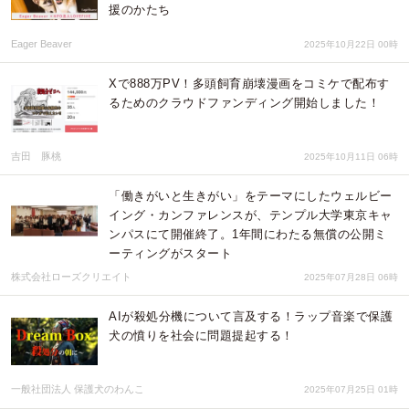
援のかたち
Eager Beaver
2025年10月22日 00時
Xで888万PV！多頭飼育崩壊漫画をコミケで配布す
るためのクラウドファンディング開始しました！
吉田 豚桃
2025年10月11日 06時
「働きがいと生きがい」をテーマにしたウェルビー
イング・カンファレンスが、テンプル大学東京キャ
ンパスにて開催終了。1年間にわたる無償の公開ミ
ーティングがスタート
株式会社ローズクリエイト
2025年07月28日 06時
AIが殺処分機について言及する！ラップ音楽で保護
犬の憤りを社会に問題提起する！
一般社団法人 保護犬のわんこ
2025年07月25日 01時