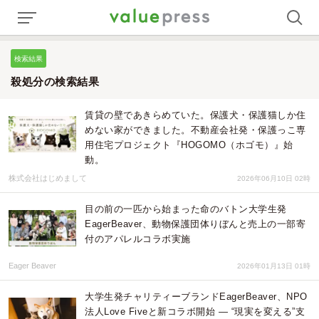
検索結果
殺処分の検索結果
賃貸の壁であきらめていた。保護犬・保護猫しか住
めない家ができました。不動産会社発・保護っこ専
用住宅プロジェクト『HOGOMO（ホゴモ）』始
動。
株式会社はじめまして
2026年06月10日 02時
目の前の一匹から始まった命のバトン大学生発
EagerBeaver、動物保護団体りぼんと売上の一部寄
付のアパレルコラボ実施
Eager Beaver
2026年01月13日 01時
大学生発チャリティーブランドEagerBeaver、NPO
法人Love Fiveと新コラボ開始 ― “現実を変える”支