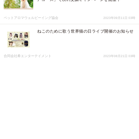
ペットアロマウェルビーイング協会
2023年09月11日 03時
ねこのために歌う世界猫の日ライブ開催のお知らせ
合同会社希エンターテイメント
2023年08月21日 03時
湘南鎌倉クリスタルホテル、愛犬との接し方を考え
るトークイベント「犬のプロから学ぶ 愛犬への正し
い接し方～最高のパートナーになるためには？～」
を7月22日に開催
株式会社クリスタルインターナショナル
2023年07月14日 01時
インフォリーフ、鳥インフルエンザ対策システムの
共同研究・開発パートナーを募集
インフォリーフ株式会社
2023年04月08日 06時