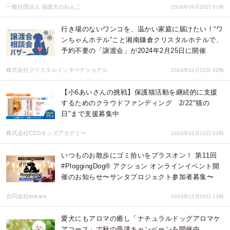
一般社団法人 保護犬のわんこ
2024年04月26日 01時
行き場のないワンコを、温かい家庭に届けたい！“ワ
ンちゃんホテル”こと湘南鎌倉クリスタルホテルで、
予約不要の「譲渡会」が2024年2月25日に開催
株式会社クリスタルインターナショナル
2024年02月15日 02時
【小6あいさんの挑戦】保護猫活動を継続的に支援
するためのクラウドファンディング 2/22"猫の
日"まで支援募集中
株式会社CEOキッズアカデミー
2024年02月13日 01時
いつものお散歩にゴミ拾いをプラスオン！ 第11回
#PloggingDog®︎ アクション オンラインイベント開
催のお知らせ〜サンタプロジェクト参加者募集〜
合同会社enkara
2023年12月05日 11時
愛犬にもアロマの癒し「ナチュラルドッグアロマケ
アコース」で秋の受講キャンペーンを開催中