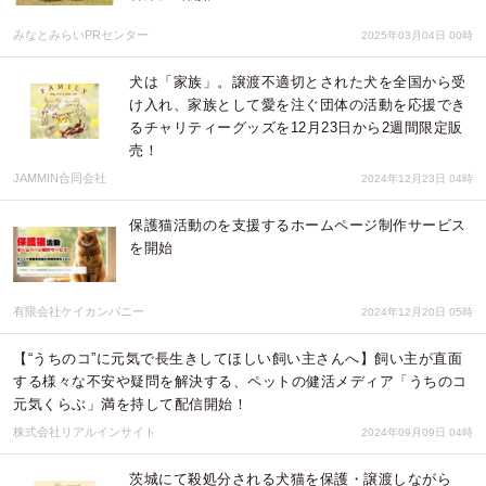
みなとみらいPRセンター
2025年03月04日 00時
犬は「家族」。譲渡不適切とされた犬を全国から受
け入れ、家族として愛を注ぐ団体の活動を応援でき
るチャリティーグッズを12月23日から2週間限定販
売！
JAMMIN合同会社
2024年12月23日 04時
保護猫活動のを支援するホームページ制作サービス
を開始
有限会社ケイカンパニー
2024年12月20日 05時
【“うちのコ”に元気で長生きしてほしい飼い主さんへ】飼い主が直面
する様々な不安や疑問を解決する、ペットの健活メディア「うちのコ
元気くらぶ」満を持して配信開始！
株式会社リアルインサイト
2024年09月09日 04時
茨城にて殺処分される犬猫を保護・譲渡しながら