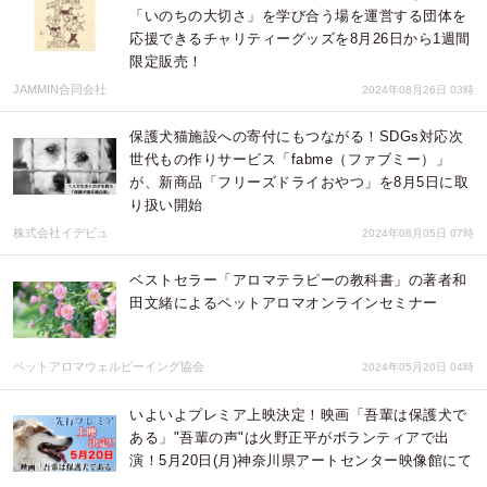
「いのちの大切さ」を学び合う場を運営する団体を
応援できるチャリティーグッズを8月26日から1週間
限定販売！
JAMMIN合同会社
2024年08月26日 03時
保護犬猫施設への寄付にもつながる！SDGs対応次
世代もの作りサービス「fabme（ファブミー）」
が、新商品「フリーズドライおやつ」を8月5日に取
り扱い開始
株式会社イデビュ
2024年08月05日 07時
ベストセラー「アロマテラピーの教科書」の著者和
田文緒によるペットアロマオンラインセミナー
ペットアロマウェルビーイング協会
2024年05月20日 04時
いよいよプレミア上映決定！映画「吾輩は保護犬で
ある」"吾輩の声"は火野正平がボランティアで出
演！5月20日(月)神奈川県アートセンター映像館にて