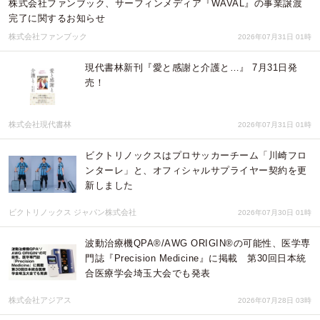
株式会社ファンブック、サーフィンメディア『WAVAL』の事業譲渡
完了に関するお知らせ
株式会社ファンブック
2026年07月31日 01時
現代書林新刊『愛と感謝と介護と…』 7月31日発
売！
株式会社現代書林
2026年07月31日 01時
ビクトリノックスはプロサッカーチーム「川崎フロ
ンターレ」と、オフィシャルサプライヤー契約を更
新しました
ビクトリノックス ジャパン株式会社
2026年07月30日 01時
波動治療機QPA®/AWG ORIGIN®の可能性、医学専
門誌『Precision Medicine』に掲載 第30回日本統
合医療学会埼玉大会でも発表
株式会社アジアス
2026年07月28日 03時