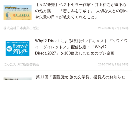
【7/27発売】ベストセラー作家・井上裕之が綴る心
の処方箋——『悲しみを手放す。 大切な人との別れ
や失意の日々が教えてくれること』
株式会社日本実業出版社
2026年07月27日 07時
Why!? Direct.による特別ポッドキャスト『＼ワイワ
イ！ダイレクト／』配信決定！「Why!?
Direct.2027」を100倍楽しむためのプレ企画
にっぽんD2C応援委員会
2026年07月23日 01時
第11回「斎藤茂太 旅の文学賞」授賞式のお知らせ
一般社団法人 日本旅行作家協会
2026年07月22日 08時
【ホテル・レストラン・ショー in 関西 2026】万
博・嵐が去ったあとのホテルの歩み