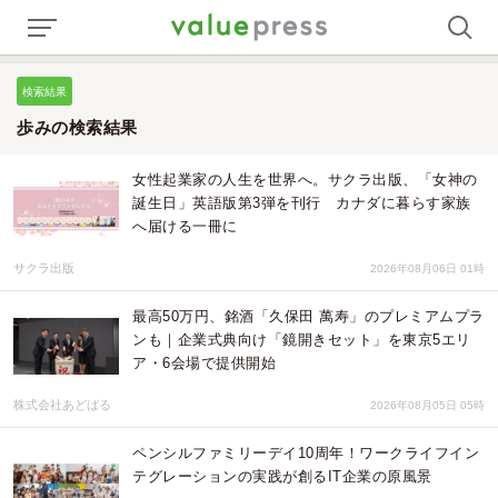
検索結果
歩みの検索結果
女性起業家の人生を世界へ。サクラ出版、「女神の
誕生日」英語版第3弾を刊行 カナダに暮らす家族
へ届ける一冊に
サクラ出版
2026年08月06日 01時
最高50万円、銘酒「久保田 萬寿」のプレミアムプラ
ンも｜企業式典向け「鏡開きセット」を東京5エリ
ア・6会場で提供開始
株式会社あどばる
2026年08月05日 05時
ペンシルファミリーデイ10周年！ワークライフイン
テグレーションの実践が創るIT企業の原風景