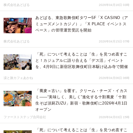
株式会社あどばる
2026年04月16日 03時
あどばる、東急歌舞伎町タワー5F「X CASINO（ア
ミューズメントカジノ）」「X PLACE イベントス
ペース」の管理運営受託を開始
株式会社あどばる
2026年04月15日 07時
「死」について考えることは「生」を見つめ直すこ
と！カジュアルに語り合える「デス活」イベント
を、4月9日に新宿区歌舞伎町日本駆け込み寺で開催
涙と旅カフェあかね
2026年04月06日 06時
「蕎麦＝古い」を覆す。クリーム・チーズ・イカス
ミ――“美味しく、美しく”進化する十割蕎麦「十割
生そば須厨ZUZU」新宿・歌舞伎町に2026年4月1日
オープン
ファーストステップ合同会社
2026年04月03日 15時
「死」について考えることは「生」を見つめ直すこ