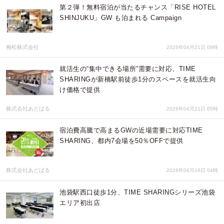
第２弾！無料宿泊が当たるチャンス「RISE HOTEL
SHINJUKU」GW も泊まれる Campaign
梅松株式会社
2026年04月21日 08時
就活生の“集中できる場所”需要に対応、TIME
SHARINGが新橋駅前徒歩1分のスペースを就活生向
け価格で提供
株式会社あどばる
2026年04月21日 05時
宿泊費高騰で高まるGWの近場需要に対応TIME
SHARING、都内7会場を50％OFFで提供
株式会社あどばる
2026年04月16日 04時
池袋駅西口徒歩1分、TIME SHARINGシリーズ池袋
エリア初出店