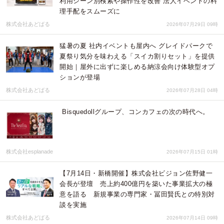
利用シーン別検索や操作性を改善 法人イベントの料
理手配をスムーズに
株式会社あどばる
2026年07月29日 09時
猛暑の夏 社内イベントも屋内へ グレイドパークで
夏祭り気分を味わえる「スイカ割りセット」を提供
開始｜屋外に出ずに楽しめる納涼会向け体験型オプ
ションが登場
株式会社あどばる
2026年07月28日 04時
Bisquedollグループ、コンカフェの次の時代へ。
株式会社esplanade
2026年07月15日 01時
【7月14日・新橋開催】株式会社ビジョン佐野健一
会長が登壇 売上約400億円を築いた事業拡大の極
意を語る 新規事業の専門家・冨田賢氏との特別対
談を実施
株式会社あどばる
2026年07月14日 09時