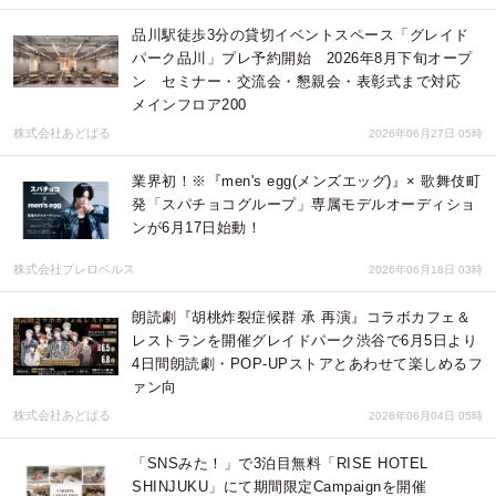
品川駅徒歩3分の貸切イベントスペース「グレイド
パーク品川」プレ予約開始 2026年8月下旬オープ
ン セミナー・交流会・懇親会・表彰式まで対応
メインフロア200
株式会社あどばる
2026年06月27日 05時
業界初！※『men's egg(メンズエッグ)』× 歌舞伎町
発「スパチョコグループ」専属モデルオーディショ
ンが6月17日始動！
株式会社プレロベルス
2026年06月18日 03時
朗読劇『胡桃炸裂症候群 承 再演』コラボカフェ＆
レストランを開催グレイドパーク渋谷で6月5日より
4日間朗読劇・POP-UPストアとあわせて楽しめるフ
ァン向
株式会社あどばる
2026年06月04日 05時
「SNSみた！」で3泊目無料「RISE HOTEL
SHINJUKU」にて期間限定Campaignを開催