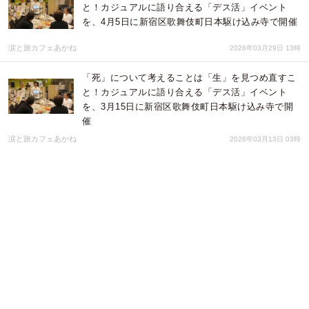
と！カジュアルに語り合える「デス活」イベント
を、4月5日に新宿区歌舞伎町日本駆け込み寺で開催
涙と旅カフェあかね
2026年03月29日 13時
「死」について考えることは「生」を見つめ直すこ
と！カジュアルに語り合える「デス活」イベント
を、3月15日に新宿区歌舞伎町日本駆け込み寺で開
催
涙と旅カフェあかね
2026年03月13日 03時
ガチャガチャの森、新宿サブナードに2店舗目500台
以上が並ぶ“大人が通うガチャガチャ空間”を3月6日
オープン
株式会社ルルアーク
2026年02月26日 01時
東京・新宿歌舞伎町の中心に誕生「RISE HOTEL
SHINJUKU」2026年2月グランドオープン― “全員
が広々と眠れる” 都心型ホテルの新基準を提案
梅松株式会社
2026年02月25日 05時