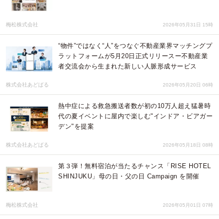
梅松株式会社
2026年05月31日 15時
“物件”ではなく“人”をつなぐ不動産業界マッチングプ
ラットフォームが5月20日正式リリースー不動産業
者交流会から生まれた新しい人脈形成サービス
株式会社あどばる
2026年05月20日 06時
熱中症による救急搬送者数が初の10万人超え猛暑時
代の夏イベントに屋内で楽しむ"インドア・ビアガー
デン"を提案
株式会社あどばる
2026年05月18日 08時
第３弾！無料宿泊が当たるチャンス「RISE HOTEL
SHINJUKU」母の日・父の日 Campaign を開催
梅松株式会社
2026年05月01日 07時