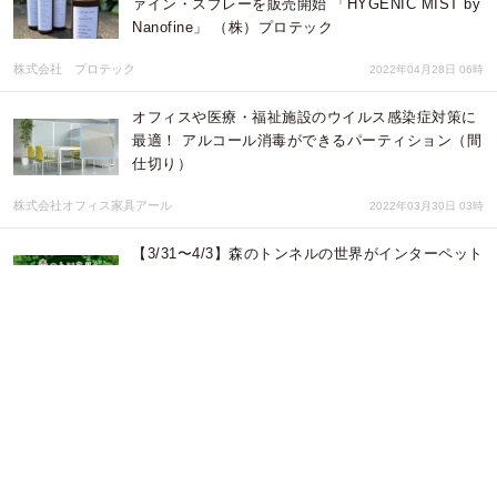
ァイン・スプレーを販売開始 「HYGENIC MIST by
Nanofine」 （株）プロテック
株式会社 プロテック
2022年04月28日 06時
オフィスや医療・福祉施設のウイルス感染症対策に
最適！ アルコール消毒ができるパーティション（間
仕切り）
株式会社オフィス家具アール
2022年03月30日 03時
【3/31〜4/3】森のトンネルの世界がインターペット
展示会場にやってくる！森のブランコとともに撮影
できるスポット。
株式会社ビューティーワールド
2022年03月24日 09時
99.9%以上が水で生成された環境にやさしい除菌洗
浄剤の取り扱いを開始！
株式会社ガジェログ
2022年02月01日 11時