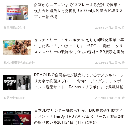
浴室からエアコンまで“スプレーするだけ”で簡単・
強力カビ退治＆再発抑制！500 ml大容量カビ取りス
プレー新登場
鑫三海株式会社
2025年07月24日 02時
センチュリーロイヤルホテル えりも岬緑化事業で再
生した森の「まつぼっくり」でSDGsに貢献 クリ
スマスツリーの装飾や北海道の森林のPR展示を実施
札幌国際観光株式会社
2022年11月18日 02時
REMOLiNO合同会社が販売しているナノシルバーシ
リカネオ抗菌スプレー「dy:gn（ディグン）」をポ
イント還元サイト「Relapo（リラポ）」で掲載開始
有限会社Margin
2022年11月08日 01時
日本3Dプリンター株式会社が、DIC株式会社製フィ
ラメント「TrinDy TPU AV・AB シリーズ」製品2種
の取り扱いを10月24日（月）に開始