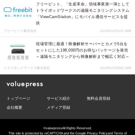
フリービット、「生産革命」領域事業第一弾として
トライポッドワークスの遠隔モニタリングシステム
「ViewCamStation」にモバイル通信サービスを提
供
フリービット株式会社
2015年10月14日 09時
現場管理に最適！映像解析サーバーとカメラ5台を
セットにした198,000円のお得なパッケージを発売
～遠隔モニタリングから映像解析まで幅広く対応～
トライポッドワークス株式会社
2015年10月09日 08時
トップページ
サービス紹介
無料会員登録
会社概要
メディア登録
©valuepress
All Rights Reserved.
This site is protected by reCAPTCHA and the Google
Privacy Policy
and
Terms of