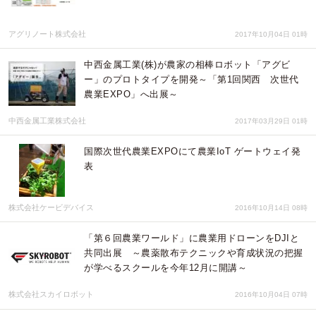
アグリノート株式会社
2017年10月04日 01時
中西金属工業(株)が農家の相棒ロボット「アグビ
ー」のプロトタイプを開発～「第1回関西 次世代
農業EXPO」へ出展～
中西金属工業株式会社
2017年03月29日 01時
国際次世代農業EXPOにて農業IoT ゲートウェイ発
表
株式会社ケービデバイス
2016年10月14日 08時
「第６回農業ワールド」に農業用ドローンをDJIと
共同出展 ～農薬散布テクニックや育成状況の把握
が学べるスクールを今年12月に開講～
株式会社スカイロボット
2016年10月04日 07時