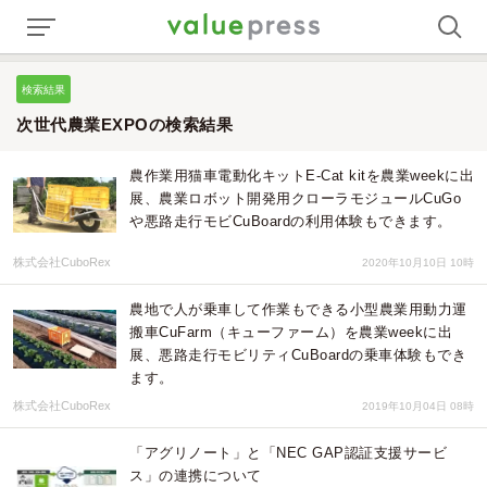
検索結果
次世代農業EXPOの検索結果
農作業用猫車電動化キットE-Cat kitを農業weekに出
展、農業ロボット開発用クローラモジュールCuGo
や悪路走行モビCuBoardの利用体験もできます。
株式会社CuboRex
2020年10月10日 10時
農地で人が乗車して作業もできる小型農業用動力運
搬車CuFarm（キューファーム）を農業weekに出
展、悪路走行モビリティCuBoardの乗車体験もでき
ます。
株式会社CuboRex
2019年10月04日 08時
「アグリノート」と「NEC GAP認証支援サービ
ス」の連携について