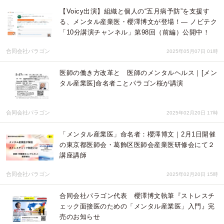
【Voicy出演】組織と個人の“五月病予防”を支援す
る、メンタル産業医・櫻澤博文が登場！— ノビテク
「10分講演チャンネル」第98回（前編）公開中！
合同会社パラゴン
2025年05月07日 01時
医師の働き方改革と 医師のメンタルヘルス｜[メン
タル産業医]命名者ことパラゴン桜が講演
合同会社パラゴン
2025年02月20日 17時
「メンタル産業医」命名者：櫻澤博文｜2月1日開催
の東京都医師会・葛飾区医師会産業医研修会にて２
講座講師
合同会社パラゴン
2025年02月20日 15時
合同会社パラゴン代表 櫻澤博文執筆『ストレスチ
ェック面接医のための「メンタル産業医」入門』完
売のお知らせ