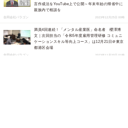
言作成法をYouTube上で公開～年末年始の帰省中に
親族内で相談を
合同会社パラゴン
2023年12月25日 00時
満員4回連続！「メンタル産業医」命名者 櫻澤博
文｜次回担当の「令和5年度雇用管理研修 コミュニ
ケーションスキル等向上コース」は12月21日＠東京
都港区会場
合同会社パラゴン
2023年11月20日 01時
合同会社パラゴン発行｜「メンタル産業医解決シリ
ーズ 成年被後見人が公正証書遺言を作るには」：
楽天Koboで発売開始
合同会社パラゴン
2023年11月20日 01時
「メンタル産業医」の命名者、櫻澤博文が、10月31
日開催の「令和5年度雇用管理研修 コミュニケーシ
ョンスキル等向上コース」の講師を担当
合同会社パラゴン
2023年11月06日 01時