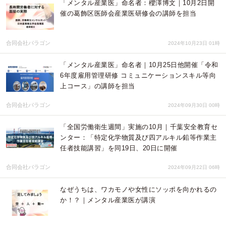
「メンタル産業医」命名者：櫻澤博文｜10月2日開
催の葛飾区医師会産業医研修会の講師を担当
合同会社パラゴン
2024年10月23日 01時
「メンタル産業医」命名者｜10月25日他開催「令和
6年度雇用管理研修 コミュニケーションスキル等向
上コース」の講師を担当
合同会社パラゴン
2024年09月30日 00時
「全国労働衛生週間」実施の10月｜千葉安全教育セ
ンター：「特定化学物質及び四アルキル鉛等作業主
任者技能講習」を同19日、20日に開催
合同会社パラゴン
2024年09月22日 06時
なぜうちは、ワカモノや女性にソッポを向かれるの
か！？｜メンタル産業医が講演