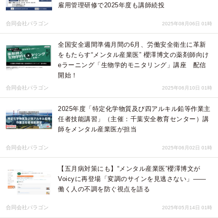
雇用管理研修で2025年度も講師続投
合同会社パラゴン
2025年08月06日 01時
全国安全週間準備月間の6月、労働安全衛生に革新
をもたらす“メンタル産業医” 櫻澤博文の薬剤師向け
eラーニング「生物学的モニタリング」講座 配信
開始！
合同会社パラゴン
2025年06月10日 01時
2025年度「特定化学物質及び四アルキル鉛等作業主
任者技能講習」（主催：千葉安全教育センター）講
師をメンタル産業医が担当
合同会社パラゴン
2025年06月02日 01時
【五月病対策にも】“メンタル産業医”櫻澤博文が
Voicyに再登場「変調のサインを見逃さない」――
働く人の不調を防ぐ視点を語る
合同会社パラゴン
2025年05月14日 01時