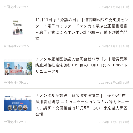
合同会社パラゴン
2024年11月15日 09時
11月11日は「介護の日」｜遺言時医師立会支援セン
ター：電子コミック 『マンガで学ぶ公正証書遺言
～息子と嫁によるオレオレ詐欺編～』値下げ販売開
始
合同会社パラゴン
2024年11月11日 08時
メンタル産業医創設の合同会社パラゴン｜過労死等
防止対策推進法施行10年目の11月1日にWEBサイト
リニューアル
合同会社パラゴン
2024年11月02日 03時
「メンタル産業医」命名者櫻澤博文｜「令和6年度
雇用管理研修 コミュニケーションスキル等向上コー
ス」講師：次回担当は11月5日（火） 東京都大田区
会場
合同会社パラゴン
2024年11月01日 01時