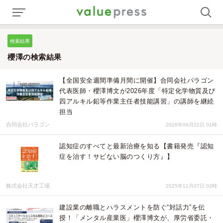
検索結果
櫻澤の検索結果
【全国安全週間準備月間に開催】合同会社パラゴン
代表医師・櫻澤博文が2026年度「特定化学物質及び
四アルキル鉛等作業主任者技能講習」の講師を継続
担当
合同会社パラゴン
2026年06月22日 01時
認知症のすべてと最新治療を知る【書籍発売『認知
症を治す！サビない脳のつくり方』】
株式会社天才工場
2025年11月07日 02時
建設業の離職とハラスメントを防ぐ“対話力”を伝
授！「メンタル産業医」櫻澤博文が、厚労省委託・