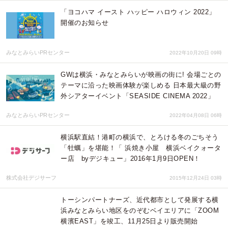
「ヨコハマ イースト ハッピー ハロウィン 2022」
開催のお知らせ
みなとみらいPRセンター
2022年10月20日 09時
GWは横浜・みなとみらいが映画の街に! 会場ごとの
テーマに沿った映画体験が楽しめる 日本最大級の野
外シアターイベント「SEASIDE CINEMA 2022」
みなとみらいPRセンター
2022年04月08日 06時
横浜駅直結！港町の横浜で、とろける冬のごちそう
「牡蠣」を堪能！「 浜焼き小屋 横浜ベイクォータ
ー店 byデジキュー」2016年1月9日OPEN！
株式会社デジサーフ
2015年12月24日 03時
トーシンパートナーズ、近代都市として発展する横
浜みなとみらい地区をのぞむベイエリアに「ZOOM
横濱EAST」を竣工、11月25日より販売開始