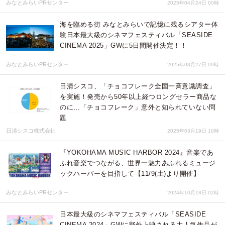
みなとみらいPRセンター
2025年04月24日 00時
海を臨める街 みなとみらいで記憶に残るシアター体
験日本最大級のシネマフェスティバル「SEASIDE
CINEMA 2025」GWに5日間開催決定！！
みなとみらいPRセンター
2025年03月27日 09時
日清シスコ、「チョコフレーク全国一斉意識調査」
を実施！発売から50年以上経つロングセラー商品な
のに…「チョコフレーク」意外と知られていない問
題
日清シスコ株式会社
2025年03月19日 10時
『YOKOHAMA MUSIC HARBOR 2024』音楽であ
ふれ音楽でつながる、世界一魅力あふれるミュージ
ックハーバーを目指して【11/9(土)より開催】
みなとみらいPRセンター
2024年10月18日 02時
日本最大級のシネマフェスティバル「SEASIDE
CINEMA 2024」GWに野外上映される大人気作品が