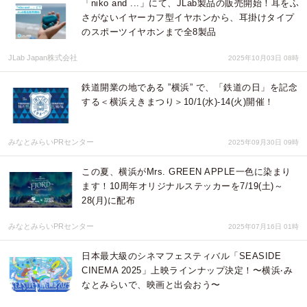
「niko and ...」にて、JLab製品の販売開始！耳をふ
さがないイヤーカフ型イヤホンから、耳掛けタイプ
のスポーツイヤホンまで全8製品
JLab Japan株式会社
2025年10月03日 08時
鉄道開業の地である ”横浜” で、「鉄道の日」を記念
する＜横浜えきまつり＞10/1(水)-14(火)開催！
みなとみらいPRセンター
2025年09月30日 09時
この夏、横浜がMrs. GREEN APPLE一色に染まり
ます！10周年オリジナルステッカーを7/19(土)～
28(月)に配布
みなとみらいPRセンター
2025年07月16日 01時
⽇本最⼤級のシネマフェスティバル「SEASIDE
CINEMA 2025」上映ラインナップ決定！〜横浜‧み
なとみらいで、映画と出会おう〜