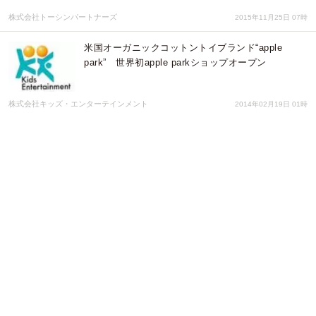
株式会社トーシンパートナーズ
2015年11月25日 07時
米国オーガニックコットントイブランド“apple
park” 世界初apple parkショップオープン
株式会社キッズ・エンターテインメント
2014年02月19日 01時
「ワインのように、収穫年による香りの変化を楽しむフレグランス」
リゾートレストランがプロデュースする、リゾートの風を感じるエッ
センシャルオイルが登場！
株式会社ラックバックグループ
2012年11月02日 01時
［レモンより爽やか］果肉タップリすだちハイボールが期間限定お試
し試飲キャンペーン
株式会社シルフ・コーポレーション
2011年08月11日 10時
カラダファクトリーにて漢方オイル＆クリームを使った足裏コースが
期間限定でスタート。
株式会社ファクトリージャパングループ
2011年06月21日 06時