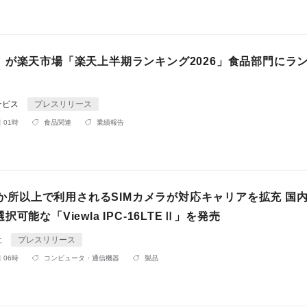
」が楽天市場「楽天上半期ランキング2026」食品部門にラ
ービス
プレスリリース
 01時
食品関連
業績報告
00か所以上で利用されるSIMカメラが対応キャリアを拡充 国
可能な「Viewla IPC-16LTEⅡ」を発売
社
プレスリリース
 06時
コンピュータ・通信機器
製品