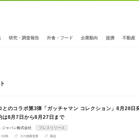
集
研究・調査報告
外食・フード
企業動向
提携
不動産
ット
ロとのコラボ第3弾「ガッチャマン コレクション」8月28日
は8月7日から8月27日まで
ス ジャパン株式会社
プレスリリース
 02時
その他製造業
製品