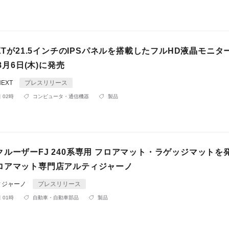
EXTが21.5インチのIPSパネルを搭載したフルHD液晶モニタ
で8月6日(木)に発売
NEXT
プレスリリース
 02時
コンピュータ・通信機器
製品
ルーザーFJ 240系専用 フロアマット・ラゲッジマットを
ロアマット専門店アルティジャーノ
ィジャーノ
プレスリリース
 01時
自動車・自動車部品
製品