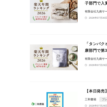
子部門で入
有限会社九南サ
2026年07月30日
「タンパク
康部門で第
有限会社九南サ
2026年07月29日
【本日発売
三和書籍
プ
2026年07月28日