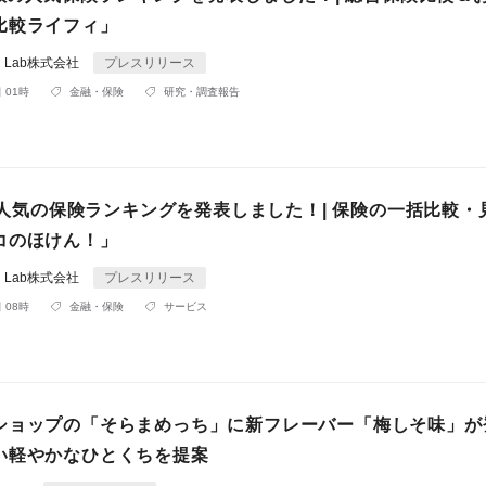
比較ライフィ」
ial Lab株式会社
プレスリリース
 01時
金融・保険
研究・調査報告
月 人気の保険ランキングを発表しました！| 保険の一括比較・
コのほけん！」
ial Lab株式会社
プレスリリース
 08時
金融・保険
サービス
ショップの「そらまめっち」に新フレーバー「梅しそ味」が
い軽やかなひとくちを提案