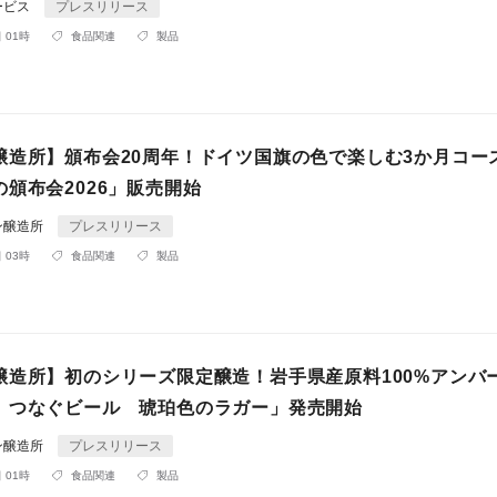
ービス
プレスリリース
 01時
食品関連
製品
醸造所】頒布会20周年！ドイツ国旗の色で楽しむ3か月コー
頒布会2026」販売開始
ン醸造所
プレスリリース
 03時
食品関連
製品
醸造所】初のシリーズ限定醸造！岩手県産原料100%アンバ
 つなぐビール 琥珀色のラガー」発売開始
ン醸造所
プレスリリース
 01時
食品関連
製品