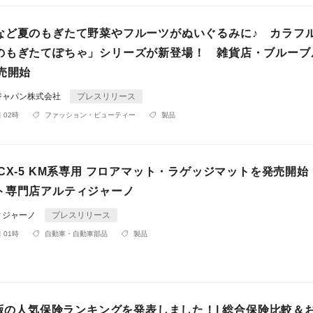
など夏のもぎたて野菜やフルーツがぬいぐるみに♪ カラフ
のもぎたてぽちゃ」シリーズが新登場！ 雑貨店・ブルーブ
売開始
ジャパン株式会社
プレスリリース
 02時
ファッション・ビューティー
製品
CX-5 KM系専用 フロアマット・ラゲッジマットを発売開始
ト専門店アルティジャーノ
ィジャーノ
プレスリリース
 01時
自動車・自動車部品
製品
月版の人気保険ランキングを発表しました！| 総合保険比較＆