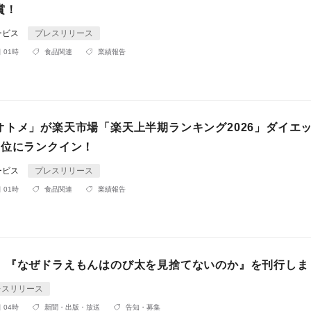
賞！
ービス
プレスリリース
 01時
食品関連
業績報告
オトメ」が楽天市場「楽天上半期ランキング2026」ダイエ
3位にランクイン！
ービス
プレスリリース
 01時
食品関連
業績報告
】『なぜドラえもんはのび太を見捨てないのか』を刊行しま
レスリリース
 04時
新聞・出版・放送
告知・募集