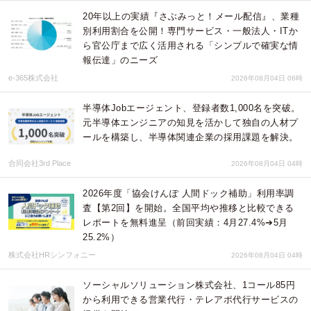
20年以上の実績『さぶみっと！メール配信』、業種
別利用割合を公開！専門サービス・一般法人・ITか
ら官公庁まで広く活用される「シンプルで確実な情
報伝達」のニーズ
e-365株式会社
2026年08月04日 06時
半導体Jobエージェント、登録者数1,000名を突破。
元半導体エンジニアの知見を活かして独自の人材プ
ールを構築し、半導体関連企業の採用課題を解決。
合同会社3rd Place
2026年08月04日 04時
2026年度「協会けんぽ 人間ドック補助」利用率調
査【第2回】を開始。全国平均や推移と比較できる
レポートを無料進呈（前回実績：4月27.4%➔5月
25.2%）
株式会社HRシンフォニー
2026年08月04日 04時
ソーシャルソリューション株式会社、1コール85円
から利用できる営業代行・テレアポ代行サービスの