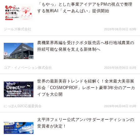
「もやっ」とした事業アイデアをPMの視点で整理
する無料AI「えーあんばい」提供開始
ジールズ株式会社
2026年08月06日 02時
農機業界再編を受けクボタ販売店へ移行地域農業の
持続可能な発展を支える新体制へ
コア・イノベーション株式会社
2026年08月06日 01時
世界の最新美容トレンドを紐解く！全米最大美容展
示会「COSMOPROF」レポート豪華3年分のアーカ
イブを大公開
にっぽんD2C応援委員会
2026年08月06日 01時
太平洋フェリー公式アンバサダーオーディションの
受賞者が決定！