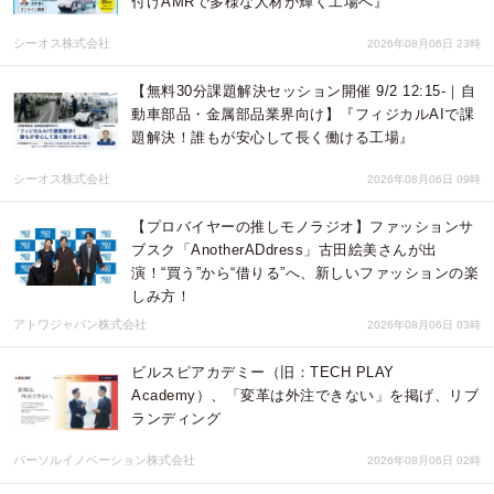
付けAMRで多様な人材が輝く工場へ』
シーオス株式会社
2026年08月06日 23時
【無料30分課題解決セッション開催 9/2 12:15-｜自
動車部品・金属部品業界向け】『フィジカルAIで課
題解決！誰もが安心して長く働ける工場』
シーオス株式会社
2026年08月06日 09時
【プロバイヤーの推しモノラジオ】ファッションサ
ブスク「AnotherADdress」古田絵美さんが出
演！“買う”から“借りる”へ、新しいファッションの楽
しみ方！
アトワジャパン株式会社
2026年08月06日 03時
ビルスピアカデミー（旧：TECH PLAY
Academy）、「変革は外注できない」を掲げ、リブ
ランディング
パーソルイノベーション株式会社
2026年08月06日 02時