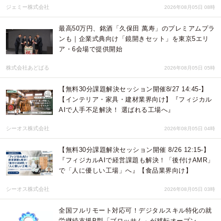
ジェミー株式会社
2026年08月05日 08時
最高50万円、銘酒「久保田 萬寿」のプレミアムプラ
ンも｜企業式典向け「鏡開きセット」を東京5エリ
ア・6会場で提供開始
株式会社あどばる
2026年08月05日 05時
【無料30分課題解決セッション開催8/27 14:45-】
【インテリア・家具・建材業界向け】『フィジカル
AIで人手不足解決！ 選ばれる工場へ』
シーオス株式会社
2026年08月05日 04時
【無料30分課題解決セッション開催 8/26 12:15-】
『フィジカルAIで経営課題も解決！「後付けAMR」
で「人に優しい工場」へ』【食品業界向け】
シーオス株式会社
2026年08月05日 03時
全国フルリモート対応可！デジタルスキル特化の就
労継続支援B型「ブロッサム」が移転オープン