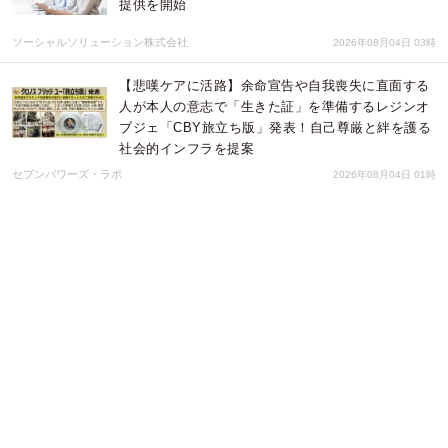
提供を開始
ソーシャルソリューション株式会社
2026年08月04日 03時
【悲嘆ケアに活路】余命宣告や自我喪失に直面する
人が本人の意志で「生きた証」を準備するレジンオ
ブジェ「CBY旅立ち版」発表！自己尊厳と絆を護る
社会的インフラを提案
セブンパワーズ・ラボ
2026年08月04日 01時
2026年8月版の人気保険ランキングを発表しまし
た！| 総合保険比較＆お役立ち情報「保険比較ライ
フィ」
Sasuke Financial Lab株式会社
2026年08月04日 01時
【新商品】伝統工芸品を世界に販売するECサイト
「BECOS」が、「山脇刃物製作所｜堺刃物」の新
作の取り扱いを開始！
株式会社KAZAANA
2026年08月04日 01時