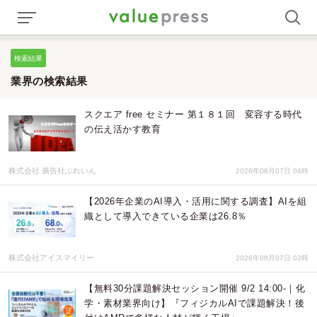
検索結果
業界の検索結果
スクエア free セミナー 第１８１回 変容する時代
の伝え活かす教育
株式会社 廣告社ぶれいん
2026年08月07日 04時
【2026年企業のAI導入・活用に関する調査】AIを組
織として導入できている企業は26.8％
株式会社アイスマイリー
2026年08月07日 02時
【無料30分課題解決セッション開催 9/2 14:00-｜化
学・素材業界向け】『フィジカルAIで課題解決！後