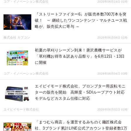
コア・イノベーション株式会社
2026年06月19日 01時
『ストリートファイター6』が販売本数700万本を突
破！ ～ 継続したワンコンテンツ・マルチユース戦
略が、販売拡大に寄与 ～
株式会社 カプコン
2026年06月09日 01時
初夏の草刈りシーズン到来！唐沢農機サービスが
「草刈機お得市＆訳あり品祭り」を6月12日・13日
に開催
コア・イノベーション株式会社
2026年06月04日 03時
エイビイモード株式会社、プロンプター用反転モニ
ターの販売を開始 高輝度・SDIループアウト対応
モデルなどカスタム仕様に対応
エイビイモード株式会社
2026年06月02日 01時
「まつむら商店」を運営するみちのく麺匠株式会
社、3ブランド累計LINE公式アカウント登録者数1万