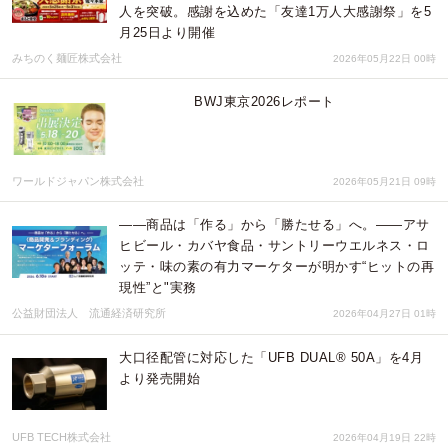
人を突破。感謝を込めた「友達1万人大感謝祭」を5
月25日より開催
みちのく麺匠株式会社
2026年05月22日 00時
BWJ東京2026レポート
ワールドジャパン株式会社
2026年05月21日 09時
――商品は「作る」から「勝たせる」へ。――アサ
ヒビール・カバヤ食品・サントリーウエルネス・ロ
ッテ・味の素の有力マーケターが明かす“ヒットの再
現性”と"実務
公益財団法人 流通経済研究所
2026年04月27日 01時
大口径配管に対応した「UFB DUAL® 50A」を4月
より発売開始
UFB TECH株式会社
2026年04月19日 22時