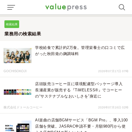
検索結果
業務用の検索結果
学校給食で累計約2万食。管理栄養士の口コミで広
がった秋田発の麹調味料
GOCHISOKOJI
2026年07月17日 07時
店頭販売コーヒー豆に環境配慮型パッケージ導入
長瀬産業が販売する『TiMELESS®』でコーヒー
の“サステナブルなおいしさを”身近に
株式会社ドトールコーヒー
2026年07月16日 02時
AI楽曲の店舗BGMサービス「BGM Pro」、導入100
店舗を突破。JASRAC申請不要・月額980円から使