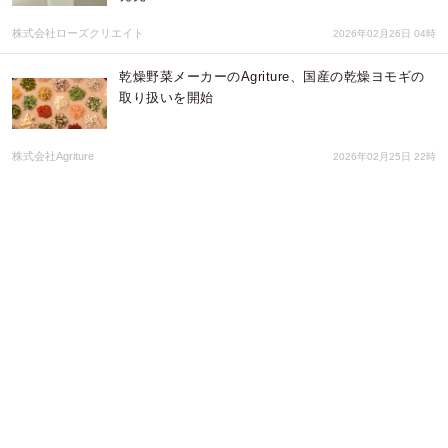
株式会社ローズクリエイト
2026年02月26日 04時
乾燥野菜メーカーのAgriture、国産の乾燥ヨモギの
取り扱いを開始
株式会社Agriture
2026年02月25日 22時
毎日がロックフェス！ 手ぶらＯＫ、アナログレコー
ドのDJ体験も。渋谷・道玄坂に12年続く伝説のロッ
クバーが3月3日にリニューアルオープン！
ロックバー アズベリーパーク
2026年02月24日 01時
2026年2月16日～18日ワールドジャパン株式会社、
ビューティーワールドジャパン福岡に出展し、今年
も大盛況にて閉会
ワールドジャパン株式会社
2026年02月19日 01時
カップ乳飲料を常温保存可能に ドトールコーヒー