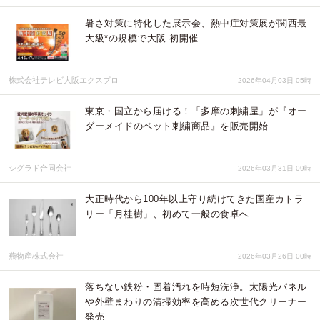
暑さ対策に特化した展示会、熱中症対策展が関西最
大級*の規模で大阪 初開催
株式会社テレビ大阪エクスプロ
2026年04月03日 05時
東京・国立から届ける！「多摩の刺繍屋」が『オー
ダーメイドのペット刺繍商品』を販売開始
シグラド合同会社
2026年03月31日 09時
大正時代から100年以上守り続けてきた国産カトラ
リー「月桂樹」、初めて一般の食卓へ
燕物産株式会社
2026年03月26日 00時
落ちない鉄粉・固着汚れを時短洗浄。太陽光パネル
や外壁まわりの清掃効率を高める次世代クリーナー
発売