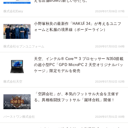
える店舗BGMの新しいかたち。
株式会社Easy
2026年07月09日 07時
小野塚秋良の最新作「HAKUÏ 34」が考えるユニフ
ォームと私服の境界線（ボーダーライン）
株式会社セブンユニフォーム
2026年07月03日 04時
天空、インテル® Core™ 3 プロセッサー N350搭載
の超小型PC「GPD MicroPC 2 天空オリジナルパッ
ケージ」限定モデルを発売
株式会社天空
2026年07月02日 02時
「空調会社」が、本気のフットサル大会を主催す
る。異種格闘技フットサル「蹴球合戦」開催！
パーストワン株式会社
2026年07月01日 00時