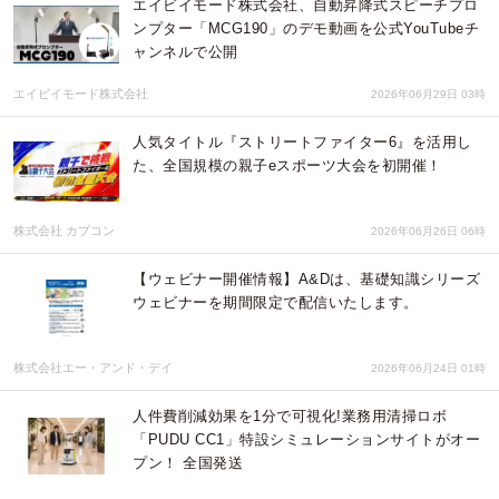
エイビイモード株式会社、自動昇降式スピーチプロ
ンプター「MCG190」のデモ動画を公式YouTubeチ
ャンネルで公開
エイビイモード株式会社
2026年06月29日 03時
人気タイトル『ストリートファイター6』を活用し
た、全国規模の親子eスポーツ大会を初開催！
株式会社 カプコン
2026年06月26日 06時
【ウェビナー開催情報】A&Dは、基礎知識シリーズ
ウェビナーを期間限定で配信いたします。
株式会社エー・アンド・デイ
2026年06月24日 01時
人件費削減効果を1分で可視化!業務用清掃ロボ
「PUDU CC1」特設シミュレーションサイトがオー
プン！ 全国発送