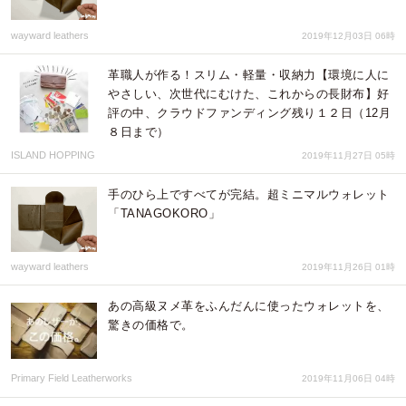
wayward leathers
2019年12月03日 06時
革職人が作る！スリム・軽量・収納力【環境に人に
やさしい、次世代にむけた、これからの長財布】好
評の中、クラウドファンディング残り１２日（12月
８日まで）
ISLAND HOPPING
2019年11月27日 05時
手のひら上ですべてが完結。超ミニマルウォレット
「TANAGOKORO」
wayward leathers
2019年11月26日 01時
あの高級ヌメ革をふんだんに使ったウォレットを、
驚きの価格で。
Primary Field Leatherworks
2019年11月06日 04時