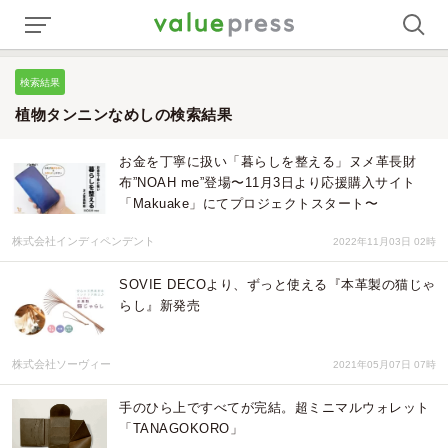
検索結果
植物タンニンなめしの検索結果
お金を丁寧に扱い「暮らしを整える」ヌメ革長財
布”NOAH me”登場〜11月3日より応援購入サイト
「Makuake」にてプロジェクトスタート〜
株式会社インディペンデント
2022年11月03日 02時
SOVIE DECOより、ずっと使える『本革製の猫じゃ
らし』新発売
株式会社ソーヴィー
2021年05月07日 07時
手のひら上ですべてが完結。超ミニマルウォレット
「TANAGOKORO」