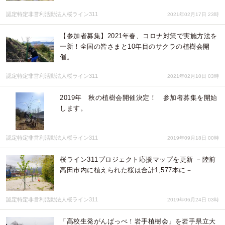
認定特定非営利活動法人桜ライン311
2021年02月17日 23時
【参加者募集】2021年春、コロナ対策で実施方法を
一新！全国の皆さまと10年目のサクラの植樹会開
催。
認定特定非営利活動法人桜ライン311
2021年02月10日 03時
2019年 秋の植樹会開催決定！ 参加者募集を開始
します。
認定特定非営利活動法人桜ライン311
2019年09月18日 00時
桜ライン311プロジェクト応援マップを更新 －陸前
高田市内に植えられた桜は合計1,577本に－
認定特定非営利活動法人桜ライン311
2019年06月24日 03時
「高校生発がんばっぺ！岩手植樹会」を岩手県立大