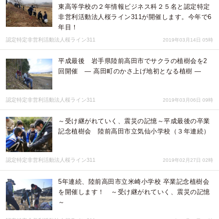
東高等学校の２年情報ビジネス科２５名と認定特定
非営利活動法人桜ライン311が開催します。今年で6
年目！
認定特定非営利活動法人桜ライン311
2019年03月14日 05時
平成最後 岩手県陸前高田市でサクラの植樹会を2
回開催 ― 高田町のかさ上げ地初となる植樹 ―
認定特定非営利活動法人桜ライン311
2019年03月06日 09時
～受け継がれていく、震災の記憶～平成最後の卒業
記念植樹会 陸前高田市立気仙小学校（３年連続）
認定特定非営利活動法人桜ライン311
2019年02月27日 02時
5年連続、陸前高田市立米崎小学校 卒業記念植樹会
を開催します！ ～受け継がれていく、震災の記憶
～