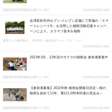
認定特定非営利活動法人桜ライン311
2023年09月04日 04時
会津若松市内セブン‐イレブン店舗にて実施の「スマ
ートレシート®」を活用した植樹活動応援キャンペ
ーンにより、カラマツ苗木を植樹
東芝テック株式会社 （PR代行：株式会社アール・アイ・シー）
2023年06月01日 06時
2023年3月、12年目のサクラの植樹会 参加者募集中
認定特定非営利活動法人桜ライン311
2023年01月16日 04時
【参加者募集】2022年秋 植樹会開催日決定～桜の
植樹を始めて11年。累計2,000本到達の見込み～
認定特定非営利活動法人桜ライン311
2022年09月13日 03時