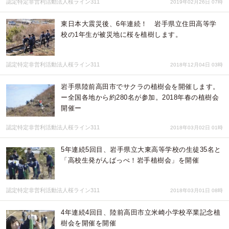
認定特定非営利活動法人桜ライン311
2019年02月26日 07時
東日本大震災後、6年連続！ 岩手県立住田高等学
校の1年生が被災地に桜を植樹します。
認定特定非営利活動法人桜ライン311
2018年12月04日 03時
岩手県陸前高田市でサクラの植樹会を開催します。
ー全国各地から約280名が参加。2018年春の植樹会
開催ー
認定特定非営利活動法人桜ライン311
2018年03月02日 01時
5年連続5回目、岩手県立大東高等学校の生徒35名と
「高校生発がんばっぺ！岩手植樹会」を開催
認定特定非営利活動法人桜ライン311
2018年03月01日 08時
4年連続4回目、陸前高田市立米崎小学校卒業記念植
樹会を開催を開催