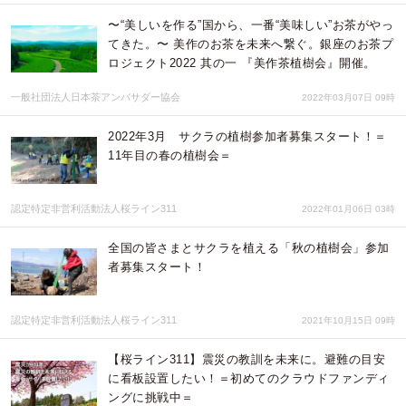
〜“美しいを作る”国から、一番“美味しい”お茶がやっ
てきた。〜 美作のお茶を未来へ繋ぐ。銀座のお茶プ
ロジェクト2022 其の一 『美作茶植樹会』開催。
一般社団法人日本茶アンバサダー協会
2022年03月07日 09時
2022年3月 サクラの植樹参加者募集スタート！＝
11年目の春の植樹会＝
認定特定非営利活動法人桜ライン311
2022年01月06日 03時
全国の皆さまとサクラを植える「秋の植樹会」参加
者募集スタート！
認定特定非営利活動法人桜ライン311
2021年10月15日 09時
【桜ライン311】震災の教訓を未来に。避難の目安
に看板設置したい！＝初めてのクラウドファンディ
ングに挑戦中＝