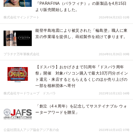
『PARAFINA（パラフィナ）』の新製品を4月15日
より販売開始しました。
株式会社マインドアート
2024年04月23日 01時
能登半島地震により被災された「輪島塗」職人に東
京の作業場を提供し、蒔絵製作を続けて参ります。
プラチナ万年筆株式会社
2024年01月26日 00時
【ドスパラ】おかげさまで31周年『ドスパラ周年
祭』開催 対象パソコン購入で最大10万円分ポイン
ト還元・来店するともらえるくじのほか売り上げの
一部を植林団体へ寄付
株式会社サードウェーブ ドスパラ
2023年10月13日 04時
「創立（4４周年）を記念してサステイナブル ウォ
ーターアワードを贈呈」
公益社団法人アジア協会アジア友の会
2023年10月10日 07時