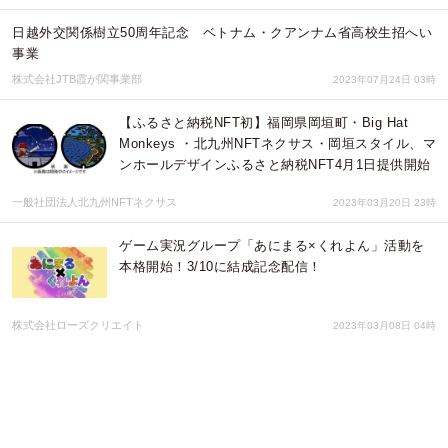
日越外交関係樹立50周年記念 ベトナム・クアンナム省高校生招へい
事業
株式会社JTB霞が関事業部
2023年07月24日 03時
【ふるさと納税NFT初】福岡県岡垣町・Big Hat
Monkeys ・北九州NFTネクサス・岡垣スタイル、マ
ンホールデザインふるさと納税NFT4月1日提供開始
一般社団法人北九州NFTネクサス
2023年03月20日 23時
ゲーム実況グループ「あにまる×くれよん」活動を
本格開始！3/10に結成記念配信！
株式会社ローズクリエイト
2023年03月08日 04時
【ふるさと納税NFT初】福岡県岡垣町・Big Hat
Monkeys ・北九州NFTネクサス・岡垣スタイルが、
マンホールデザインふるさと納税NFTを4月提供開
始