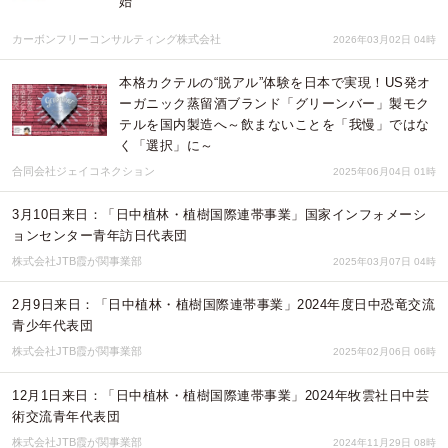
始
カーボンフリーコンサルティング株式会社
2026年03月02日 04時
本格カクテルの“脱アル”体験を日本で実現！US発オ
ーガニック蒸留酒ブランド「グリーンバー」製モク
テルを国内製造へ～飲まないことを「我慢」ではな
く「選択」に～
合同会社ジェイコネクション
2025年06月04日 01時
3月10日来日：「日中植林・植樹国際連帯事業」国家インフォメーシ
ョンセンター青年訪日代表団
株式会社JTB霞が関事業部
2025年03月07日 04時
2月9日来日：「日中植林・植樹国際連帯事業」2024年度日中恐竜交流
青少年代表団
株式会社JTB霞が関事業部
2025年02月06日 06時
12月1日来日：「日中植林・植樹国際連帯事業」2024年牧雲社日中芸
術交流青年代表団
株式会社JTB霞が関事業部
2024年11月29日 08時