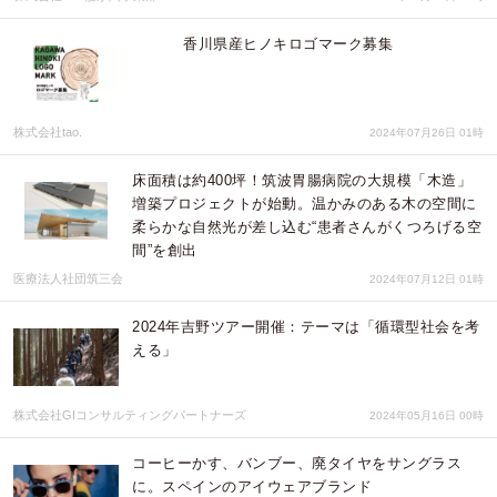
香川県産ヒノキロゴマーク募集
株式会社tao.
2024年07月26日 01時
床面積は約400坪！筑波胃腸病院の大規模「木造」
増築プロジェクトが始動。温かみのある木の空間に
柔らかな自然光が差し込む“患者さんがくつろげる空
間”を創出
医療法人社団筑三会
2024年07月12日 01時
2024年吉野ツアー開催：テーマは「循環型社会を考
える」
株式会社GIコンサルティングパートナーズ
2024年05月16日 00時
コーヒーかす、バンブー、廃タイヤをサングラス
に。スペインのアイウェアブランド