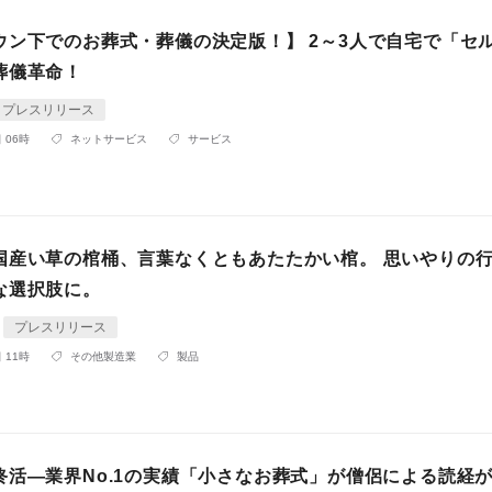
ウン下でのお葬式・葬儀の決定版！】 2～3人で自宅で「セ
葬儀革命！
プレスリリース
 06時
ネットサービス
サービス
国産い草の棺桶、言葉なくともあたたかい棺。 思いやりの
な選択肢に。
プレスリリース
 11時
その他製造業
製品
終活―業界No.1の実績「小さなお葬式」が僧侶による読経