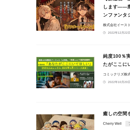
します――
ンファンタ
株式会社イース
2022年12月22日
純度100％
たがここにい
コミックリズ株
2022年10月20日
癒しの空間
Cherry Well