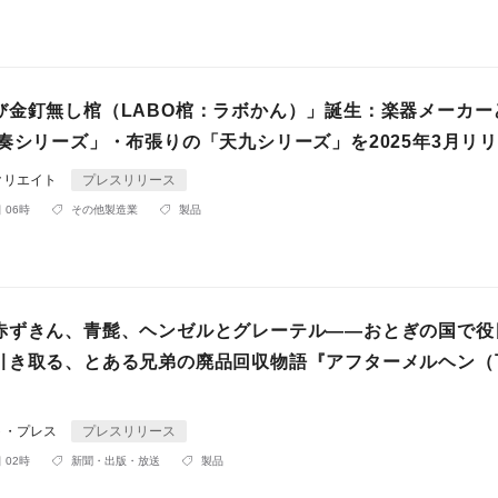
び金釘無し棺（LABO棺：ラボかん）」誕生：楽器メーカー
「奏シリーズ」・布張りの「天九シリーズ」を2025年3月リ
クリエイト
プレスリリース
 06時
その他製造業
製品
赤ずきん、青髭、ヘンゼルとグレーテル――おとぎの国で役
引き取る、とある兄弟の廃品回収物語『アフターメルヘン（
！
ト・プレス
プレスリリース
 02時
新聞・出版・放送
製品