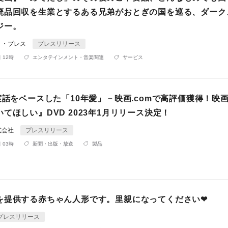
廃品回収を生業とするある兄弟がおとぎの国を巡る、ダーク
ジー。
ト・プレス
プレスリリース
 12時
エンタテインメント・音楽関連
サービス
実話をベースした「10年愛」－映画.comで高評価獲得！映
てほしい』DVD 2023年1月リリース決定！
式会社
プレスリリース
 03時
新聞・出版・放送
製品
を提供する赤ちゃん人形です。里親になってください❤
プレスリリース