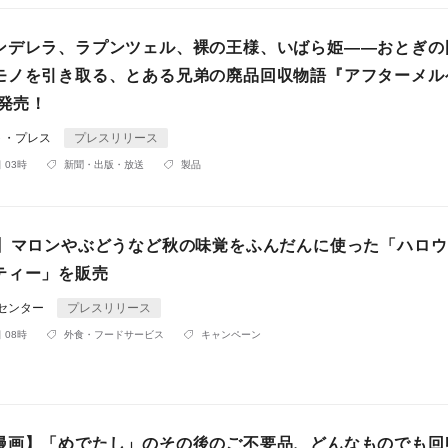
ンデレラ、ラプンツェル、裸の王様、いばら姫――おとぎの
モノを引き取る、とある兄弟の廃品回収物語『アフターメル
に発売！
ト・プレス
プレスリリース
 03時
新聞・出版・放送
製品
定】マロンやぶどうなど秋の味覚をふんだんに使った「ハロ
ティー」を販売
Rセンター
プレスリリース
 08時
外食・フードサービス
キャンペーン
漫画】「めでたし」のその後のご不要品、どんなものでも回