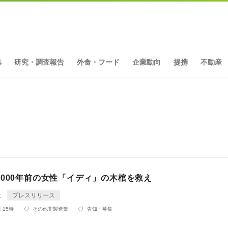
集
研究・調査報告
外食・フード
企業動向
提携
不動産
4000年前の女性「イディ」の木棺を救え
t
プレスリリース
 15時
その他非製造業
告知・募集