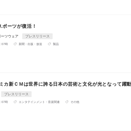
スポーツが復活！
ポーツウェア
プレスリリース
 07時
新聞・出版・放送
製品
のルミカ新ＣＭは世界に誇る日本の芸術と文化が光となって躍
プレスリリース
 07時
エンタテインメント・音楽関連
その他