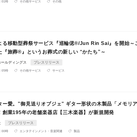
 01時
その他サービス
その他
る移動型葬祭サービス『巡輪偲®/Jun Rin Sai』を開始
た『旅葬®』というお葬式の新しい “かたち”～
ホールディングス
プレスリリース
 05時
その他サービス
サービス
ター愛。”御見送りオブジェ” ギター形状の木製品「メモリ
！創業195年の老舗楽器店【三木楽器】が新規開発
社
プレスリリース
 00時
エンタテインメント・音楽関連
製品