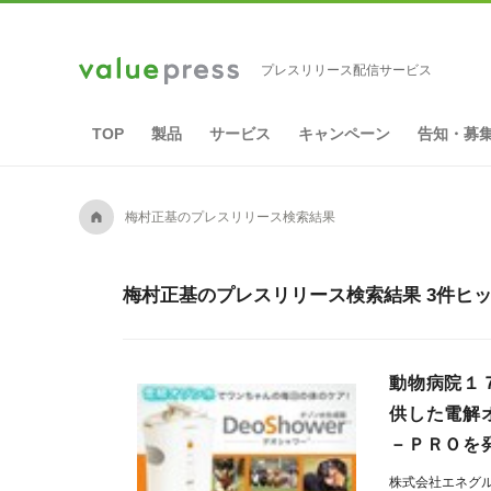
プレスリリース配信サービス
TOP
製品
サービス
キャンペーン
告知・募
A
梅村正基のプレスリリース検索結果
梅村正基のプレスリリース検索結果 3件ヒ
動物病院１
供した電解
－ＰＲＯを
株式会社エネグ