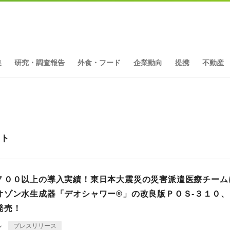
集
研究・調査報告
外食・フード
企業動向
提携
不動産
ット
７００以上の導入実績！東日本大震災の災害派遣医療チーム
オゾン水生成器「デオシャワー®」の改良版ＰＯＳ-３１０、
発売！
ル
プレスリリース