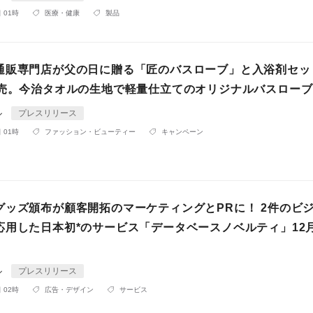
 01時
医療・健康
製品
通販専門店が父の日に贈る「匠のバスローブ」と入浴剤セッ
販売。今治タオルの生地で軽量仕立てのオリジナルバスローブ
ル
プレスリリース
 01時
ファッション・ビューティー
キャンペーン
グッズ頒布が顧客開拓のマーケティングとPRに！ 2件のビ
応用した日本初*のサービス「データベースノベルティ」12
ル
プレスリリース
 02時
広告・デザイン
サービス