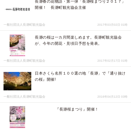
長瀞春の花物語・第一弾「長瀞桜まつり２０１７」
開催！ 長瀞町観光協会主催
一般社団法人長瀞町観光協会
2017年03月02日 01時
長瀞の桜は一カ月間楽しめます。長瀞町観光協会
が、今年の開花・見頃日予想を発表。
一般社団法人長瀞町観光協会
2017年02月17日 01時
日本さくら名所１００選の地「長瀞」で『通り抜け
の桜』開催!
一般社団法人長瀞町観光協会
2016年04月12日 03時
『長瀞桜まつり』開催！