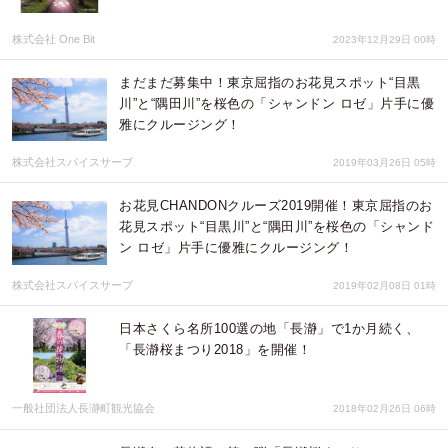
株式会社 One Bit
2023年12月29日 00時
まだまだ募集中！東京屈指のお花見スポット“目黒
川”と“隅田川”を桜色の「シャンドン ロゼ」片手に優
雅にクルージング！
株式会社スパイスサーブ
2019年03月26日 05時
お花見CHANDONクルーズ2019開催！東京屈指のお
花見スポット“目黒川”と“隅田川”を桜色の「シャンド
ン ロゼ」片手に優雅にクルージング！
株式会社スパイスサーブ
2019年02月08日 01時
日本さくら名所100選の地「長瀞」で1か月続く、
「長瀞桜まつり2018」を開催！
一般社団法人長瀞町観光協会
2018年02月26日 06時