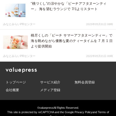
“桃づくし”の涼やかな「ピーチアフタヌーンティ
ー」 海を望むラウンジで 7/1よりスタート
みなとみらいPRセンター
2023年05月31日 08時
桃尽くしの「ピーチ サマーアフタヌーンティー」で
海を眺めながら優雅な夏のティータイムを 7 月 1 日
より提供開始
みなとみらいPRセンター
2022年05月21日 00時
トップページ
サービス紹介
無料会員登録
会社概要
メディア登録
©valuepress
All Rights Reserved.
This site is protected by reCAPTCHA and the Google
Privacy Policy
and
Terms of