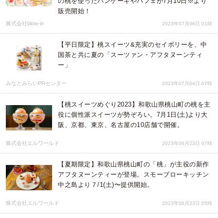
の桃を使ったパンケーキやパフェが7月10日※より
販売開始！
株式会社blow-in
2023年07月06日 01時
【平日限定】桃スイーツ&充実のセイボリーを、中
国茶と共に夏の「スーツァン・アフタヌーンティ
ー」
みなとみらいPRセンター
2023年07月04日 07時
【桃スイーツめぐり2023】和歌山県桃山町の桃を主
役に個性派スイーツが勢ぞろい。7月1日(土)より大
阪、京都、東京、名古屋の10店舗で開催。
株式会社エルワールド
2023年06月23日 07時
【夏期限定】和歌山県桃山町の「桃」が主役の新作
アフタヌーンティーが登場。スモーブローキッチン
中之島より７/1(土)〜提供開始。
株式会社エルワールド
2023年06月23日 05時