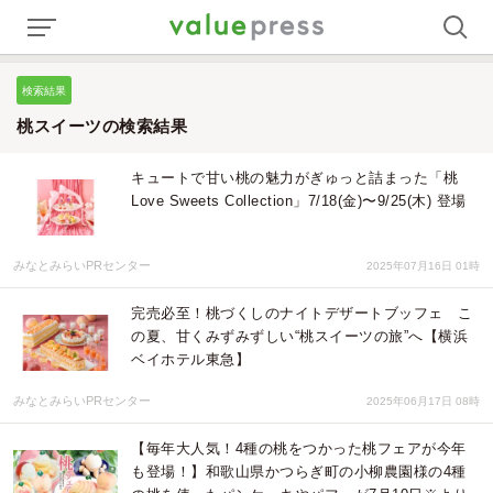
検索結果
桃スイーツの検索結果
キュートで甘い桃の魅力がぎゅっと詰まった「桃
Love Sweets Collection」7/18(金)〜9/25(木) 登場
みなとみらいPRセンター
2025年07月16日 01時
完売必至！桃づくしのナイトデザートブッフェ こ
の夏、甘くみずみずしい“桃スイーツの旅”へ【横浜
ベイホテル東急】
みなとみらいPRセンター
2025年06月17日 08時
【毎年大人気！4種の桃をつかった桃フェアが今年
も登場！】和歌山県かつらぎ町の小柳農園様の4種