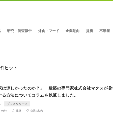
集
研究・調査報告
外食・フード
企業動向
提携
不動産
1件ヒット
家は涼しかったのか？」 建築の専門家株式会社マクスが暑
する方法についてコラムを執筆しました。
ん
プレスリリース
 01時
建築
企業の動向