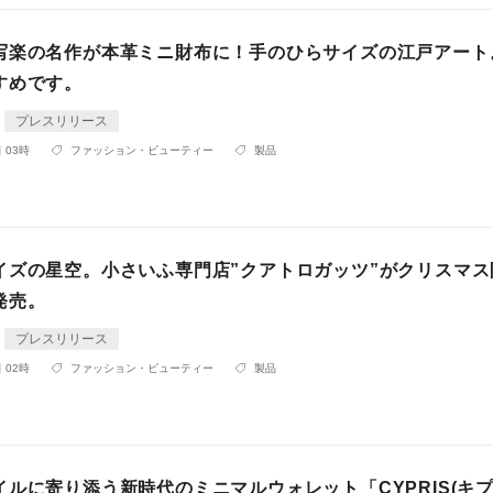
写楽の名作が本革ミニ財布に！手のひらサイズの江戸アート
すめです。
プレスリリース
 03時
ファッション・ビューティー
製品
イズの星空。小さいふ専門店”クアトロガッツ”がクリスマス
発売。
プレスリリース
 02時
ファッション・ビューティー
製品
ルに寄り添う新時代のミニマルウォレット「CYPRIS(キプ