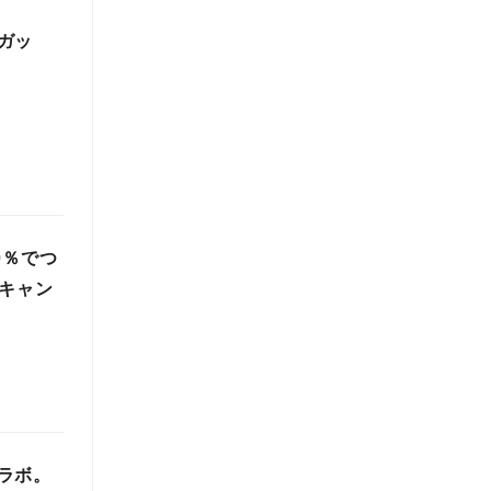
ガッ
0％でつ
るキャン
ラボ。