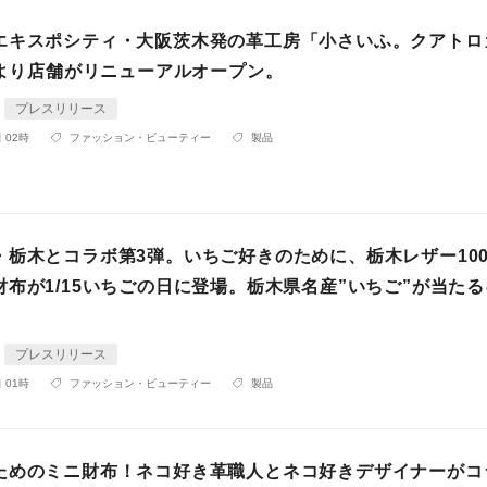
エキスポシティ・大阪茨木発の革工房「小さいふ。クアトロ
日より店舗がリニューアルオープン。
プレスリリース
 02時
ファッション・ビューティー
製品
・栃木とコラボ第3弾。いちご好きのために、栃木レザー10
財布が1/15いちごの日に登場。栃木県名産”いちご”が当た
プレスリリース
 01時
ファッション・ビューティー
製品
ためのミニ財布！ネコ好き革職人とネコ好きデザイナーがコ