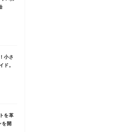
始
！小さ
イド。
トを革
ンを開