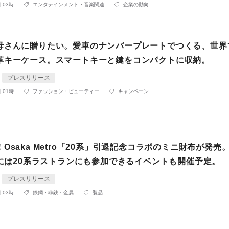
 03時
エンタテインメント・音楽関連
企業の動向
母さんに贈りたい。愛車のナンバープレートでつくる、世界
革キーケース。スマートキーと鍵をコンパクトに収納。
プレスリリース
 01時
ファッション・ビューティー
キャンペーン
Osaka Metro「20系」引退記念コラボのミニ財布が発売。
日には20系ラストランにも参加できるイベントも開催予定。
プレスリリース
 03時
鉄鋼・非鉄・金属
製品