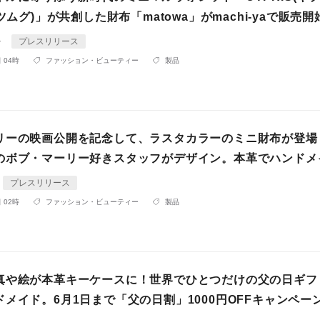
(ツムグ)」が共創した財布「matowa」がmachi-yaで販売開
ォ
プレスリリース
 04時
ファッション・ビューティー
製品
リーの映画公開を記念して、ラスタカラーのミニ財布が登場
のボブ・マーリー好きスタッフがデザイン。本革でハンドメ
プレスリリース
 02時
ファッション・ビューティー
製品
真や絵が本革キーケースに！世界でひとつだけの父の日ギフ
メイド。6月1日まで「父の日割」1000円OFFキャンペー