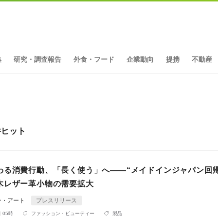
集
研究・調査報告
外食・フード
企業動向
提携
不動産
件ヒット
わる消費行動、「長く使う」へ——“メイドインジャパン回帰
木レザー革小物の需要拡大
ン・アート
プレスリリース
 05時
ファッション・ビューティー
製品