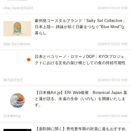
eBay Japan合同会社
2026年07月21日 07時
豪州発コースタルブランド「Salty Sol Collective」
日本上陸— 姉妹が紡ぐ日豪をつなぐ"Blue Mind"な
暮らし
Salty Sol Collective
2026年07月20日 05時
日本とペコリーノ・ロマーノDOP：KYOIプロジェ
クトにおける文化の架け橋としての食の持続可能性
株式会社允元
2026年07月07日 05時
【日本橋Art.jp】ERI Web個展 Botanical Japan 葉
と蓮が語る、永遠の生命（いのち）を開催いたしま
す。
日本橋Art.jp
2026年07月01日 00時
【薬剤師に聞く】男性更年期の対策に最もおすすめ