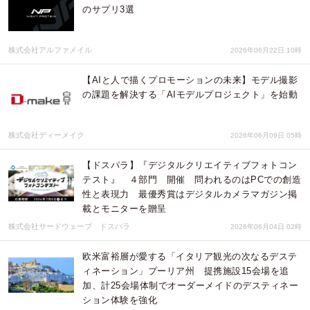
のサプリ3選
株式会社アルファメイル
2026年06月22日 10時
【AIと人で描くプロモーションの未来】モデル撮影
の課題を解決する「AIモデルプロジェクト」を始動
株式会社ディーメイク
2026年06月09日 05時
【ドスパラ】『デジタルクリエイティブフォトコン
テスト』 ４部門 開催 問われるのはPCでの創造
性と表現力 最優秀賞はデジタルカメラマガジン掲
載とモニターを贈呈
株式会社サードウェーブ ドスパラ
2026年06月04日 02時
欧米富裕層が愛する「イタリア観光の次なるデステ
ィネーション」プーリア州 提携施設15会場を追
加、計25会場体制でオーダーメイドのデスティネー
ション体験を強化