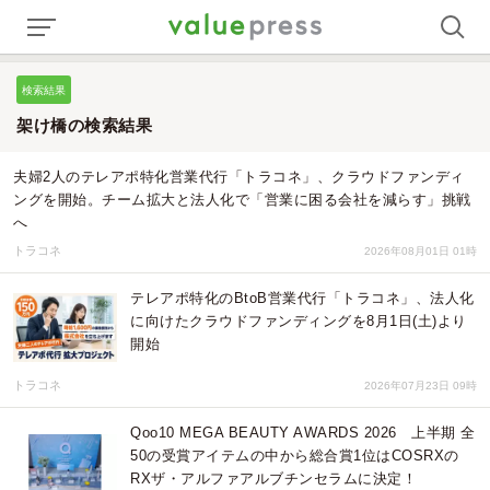
検索結果
架け橋の検索結果
夫婦2人のテレアポ特化営業代行「トラコネ」、クラウドファンディ
ングを開始。チーム拡大と法人化で「営業に困る会社を減らす」挑戦
へ
トラコネ
2026年08月01日 01時
テレアポ特化のBtoB営業代行「トラコネ」、法人化
に向けたクラウドファンディングを8月1日(土)より
開始
トラコネ
2026年07月23日 09時
Qoo10 MEGA BEAUTY AWARDS 2026 上半期 全
50の受賞アイテムの中から総合賞1位はCOSRXの
RXザ・アルファアルブチンセラムに決定！