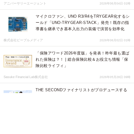
アニバーサリーエージェント
2026年06月04日 01時
マイクロファン、UNO R3/R4をTRYGEAR化するシ
ールド「UNO-TRYGEAR-STACK」発売！既存の指
導書を継承でき基本入出力の装備で演習を効率化
株式会社ピープルメディア
2026年06月02日 01時
「保険アワード2026年度版」を発表！昨年最も選ば
れた保険は？！ | 総合保険比較＆お役立ち情報「保
険比較ライフィ」
Sasuke Financial Lab株式会社
2026年05月28日 09時
THE SECONDファイナリストがプロデュースする
『新酒披露イベント』を開催！6/4「re:Dine 日本橋
室町」にて
株式会社favy
2026年05月28日 01時
「旅色」の有料旅コミュニティ「旅色LIKES」がリ
ブランド「旅色綴り」始動＆新メンバー募集開始！