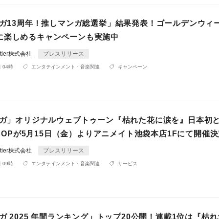
マンガ13周年！推しマンガ総選挙」結果発表！ゴールデンウィ
に楽しめるキャンペーンも実施中
rontier株式会社
プレスリリース
 04時
エンタテインメント・音楽関連
キャンペーン
マンガ」オリジナルウェブトゥーン『枯れた花に涙を』日本初
 SHOPが5月15日（金）よりアニメイト池袋本店1Fにて開催
rontier株式会社
プレスリリース
 09時
エンタテインメント・音楽関連
サービス
ンガ 2025 年間ランキング」トップ20公開！連載1位は『枯