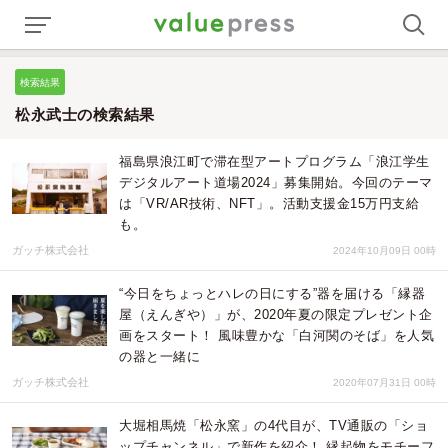
検索結果
松永武士の検索結果
福島県浪江町で滞在型アートプログラム「浪江学生
デジタルアート道場2024」募集開始。今回のテーマ
は「VR/AR技術、NFT」。活動支援金15万円支給
も。
ガッチ株式会社
2024年10月09日 00時
“今日をちょっとハレの日にする”器を届ける「縁器
屋（えんぎや）」が、2020年夏の限定プレゼント企
画をスタート！ 風味豊かな「白河関のそば」を人気
の器と一緒に
ガッチ株式会社
2020年07月31日 00時
大堀相馬焼「松永窯」の4代目が、TV通販の「ショ
ップチャンネル」で新作を紹介！ 縁起物をモチーフ