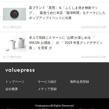
器ブランド「黒照」＆「ふくしま焼き物旅マッ
プ」、 阪急うめだ本店「珈琲時間」をテーマにした
ポップアップイベントに出展
ガッチ株式会社
2020年06月10日 00時
卓上で気軽にスマートに ‘お燗’が楽しめる 「
IKKON お燗器 」 が 「 2019 年度グッドデザイン
賞 」 を受賞 ガ
ガッチ株式会社
2019年10月02日 06時
トップページ
サービス紹介
無料会員登録
会社概要
メディア登録
©valuepress
All Rights Reserved.