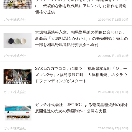
に、伝統的な器を現代風にアレンジした新作を特別
価格で提供
ガッチ株式会社
2020年07月22日 00時
大堀相馬焼松永窯、相馬野馬追の開催に合わせた、
新商品「大堀相馬焼 かわらけ」の発売開始！売上の
一部を相馬野馬追執行委員会へ寄付
ガッチ株式会社
2020年07月21日 00時
SAKEの力でコロナに勝つ！ 福島県双葉町「ジョー
ズマン2号」×福島県浪江町「大堀相馬焼」のクラウ
ドファンディングがスタート
ガッチ株式会社
2020年06月29日 00時
ガッチ株式会社、JETROによる奄美黒糖焼酎の海外
展開促進のための動画制作・公開を支援
ガッチ株式会社
2020年06月17日 00時