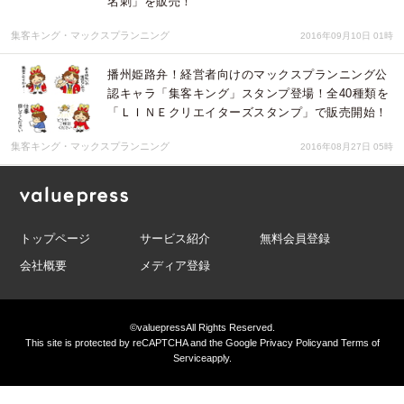
名刺」を販売！
集客キング・マックスプランニング
2016年09月10日 01時
播州姫路弁！経営者向けのマックスプランニング公
認キャラ「集客キング」スタンプ登場！全40種類を
「ＬＩＮＥクリエイターズスタンプ」で販売開始！
集客キング・マックスプランニング
2016年08月27日 05時
トップページ
サービス紹介
無料会員登録
会社概要
メディア登録
©valuepress
All Rights Reserved.
This site is protected by reCAPTCHA and the Google
Privacy Policy
and
Terms of
Service
apply.