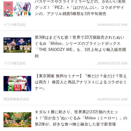
パスケースやスライドミラーなどの、かわいい実用
グッズ！「PEZ」×「はぴだんぶい」コラボデザイ
ンの、アクリル雑貨5種類を3月中旬発売
イワヤ株式会社
2026年03月12日 03時
第3弾はまどろむ姿！世界で23万個販売されたぬい
ぐるみ「Miiloo」シリーズのブラインドボックス
「THE SNOOZY ME」を、3月上旬より輸入販売開
始
イワヤ株式会社
2026年02月27日 03時
【東京開催 無料セミナー】『株だけ？金だけ？答え
は両方！ 株芸人と商品アナリストによるコラボセミ
ナー』
岡安商事株式会社
2026年02月19日 02時
キダルト層に刺さり、世界累計23万個の大ヒッ
ト！“目が合う”ぬいぐるみ「Miiloo（ミーロー）」の
第2弾が、好きな食べ物と融合した姿で新登場