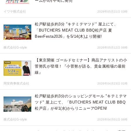
ームが5月中旬に発売
イワヤ株式会社
2026年05月21日 03時
松戸駅徒歩約3分 "キテミテマツド" 屋上にて、
「BUTCHERS MEAT CLUB BBQ松戸店 夏
BeerFesta2026」を5/14(木)より開催!
株式会社G-style
2026年05月12日 06時
【東京開催 ゴールドセミナー】商品アナリストの小
菅努氏が登壇！『小菅努が語る、貴金属相場の最前
線』
岡安商事株式会社
2026年04月23日 01時
松戸駅徒歩約3分のショッピングモール "キテミテマ
ツド" 屋上にて、「BUTCHERS MEAT CLUB BBQ
松戸店」が4/1(水)からリニューアOPEN!
株式会社G-style
2026年04月01日 06時