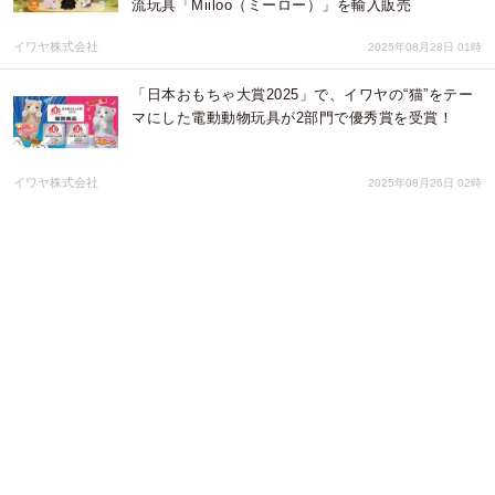
流玩具「Miiloo（ミーロー）」を輸入販売
イワヤ株式会社
2025年08月28日 01時
「日本おもちゃ大賞2025」で、イワヤの“猫”をテー
マにした電動動物玩具が2部門で優秀賞を受賞！
イワヤ株式会社
2025年08月26日 02時
歌ってしゃべって、お着替えも楽しめる！老舗玩具
メーカーが、ぬいぐるみ「いっしょにくらそう！お
さるのジョージ」を7月に発売
イワヤ株式会社
2025年08月20日 04時
タッチでセリフや音楽を楽しめるおもちゃ！「おし
ゃべりでしゅっぱーつ！ワンワンとドライブ」と
「みんなでうたおう！ぽぅぽのドミソギター」を発
売
イワヤ株式会社
2025年08月13日 03時