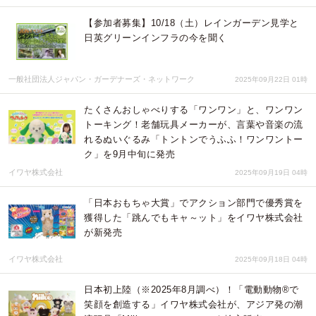
【参加者募集】10/18（土）レインガーデン見学と
日英グリーンインフラの今を聞く
一般社団法人ジャパン・ガーデナーズ・ネットワーク
2025年09月22日 01時
たくさんおしゃべりする「ワンワン」と、ワンワン
トーキング！老舗玩具メーカーが、言葉や音楽の流
れるぬいぐるみ「トントンでうふふ！ワンワントー
ク」を9月中旬に発売
イワヤ株式会社
2025年09月19日 04時
「日本おもちゃ大賞」でアクション部門で優秀賞を
獲得した「跳んでもキャ～ット」をイワヤ株式会社
が新発売
イワヤ株式会社
2025年09月18日 04時
日本初上陸（※2025年8月調べ）！「電動動物®で
笑顔を創造する」イワヤ株式会社が、アジア発の潮