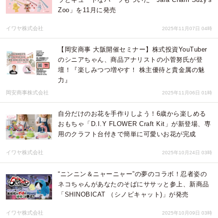
Zoo」を11月に発売
イワヤ株式会社
2025年11月07日 04時
【岡安商事 大阪開催セミナー】株式投資YouTuber
のシニアちゃん、商品アナリストの小菅努氏が登
壇！『楽しみつつ増やす！ 株主優待と貴金属の魅
力』
岡安商事株式会社
2025年11月06日 01時
自分だけのお花を手作りしよう！6歳から楽しめる
おもちゃ「D.I.Y FLOWER Craft Kit」が新登場、専
用のクラフト台付きで簡単に可愛いお花が完成
イワヤ株式会社
2025年10月24日 03時
“ニンニン＆ニャーニャー”の夢のコラボ！忍者姿の
ネコちゃんがあなたのそばにササッと参上、新商品
「SHINOBICAT （シノビキャット)」が発売
イワヤ株式会社
2025年10月09日 03時