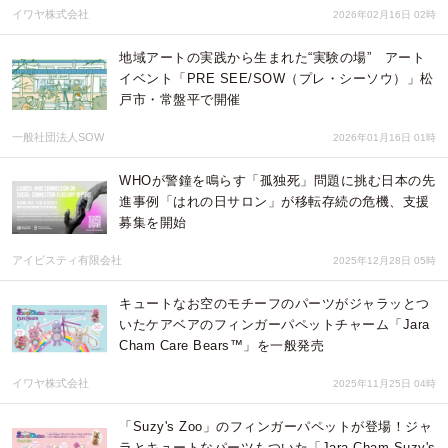
イワヤ株式会社
2026年02月16日 02時
地域アートの実践から生まれた“実験の場” アート
イベント「PRE SEE/SOW（プレ・シーソウ）」松
戸市・常盤平で開催
一般社団法人SOW
2026年01月16日 01時
WHOが警鐘を鳴らす「孤独死」問題に挑む日本の先
進事例「はれの日サロン」が移転存続の危機、支援
募集を開始
アイビスティ有限会社
2025年12月28日 05時
キュートなお空のモチーフのパーツがジャラッとつ
いたケアベアのフィンガーパペットチャーム「Jara
Cham Care Bears™」を一般発売
イワヤ株式会社
2025年11月25日 04時
「Suzy's Zoo」のフィンガーパペットが登場！ジャ
ラとキュートなパーツもついた「Jara Cham Suzy's