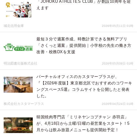
「JOHOKU ATHLETES CLUB」が創設10周年を迎
えます
城北信用金庫
2026年05月11日 01時
最短３分で週案作成、時数計算できる無料アプリ
「さくっと週案」提供開始｜小学校の先生の働き方
改善・校務DXを支援
明治図書出版株式会社
2026年05月08日 01時
バーチャルオフィスのカスタマープラスが、
『【2026年度版】東京都北区でおすすめのコワーキ
ングスペース5選』コラムサイトを公開したと発表
した。
株式会社カスタマープラス
2026年04月24日 01時
韓国焼肉専門店「ミリネヤンコプチャン 赤羽店」
が、4月18日から土曜/日曜の昼営業をスタート！5
月からは飲み放題メニューも提供開始予定！