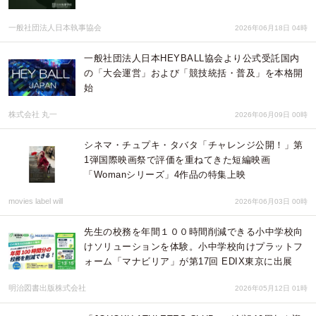
一般社団法人日本執事協会
2026年06月18日 04時
一般社団法人日本HEYBALL協会より公式受託国内
の「大会運営」および「競技統括・普及」を本格開
始
株式会社 丸一
2026年06月09日 00時
シネマ・チュプキ・タバタ「チャレンジ公開！」第
1弾国際映画祭で評価を重ねてきた短編映画
「Womanシリーズ」4作品の特集上映
movies label will
2026年06月03日 00時
先生の校務を年間１００時間削減できる小中学校向
けソリューションを体験。小中学校向けプラットフ
ォーム「マナビリア」が第17回 EDIX東京に出展
明治図書出版株式会社
2026年05月12日 01時