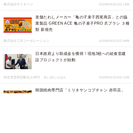
株式会社サイネージ
2026年04月22日 13時
老舗たわしメーカー「亀の子束子西尾商店」との協
業製品 GREEN ACE 亀の子束子PRO 爪ブラシ ３種
類 新発売
株式会社三共コーポレーション
2026年04月10日 08時
日本政府より助成金を獲得！現地3校への給食室建
設プロジェクトが始動
特定非営利活動法人NPO せいぼじゃぱん
2026年02月20日 01時
韓国焼肉専門店「ミリネヤンコプチャン 赤羽店」
が、2月1日から日曜日の昼営業をスタート！併せて
期間限定新メニュー「ミナリウサムギョプサル」も
登場
株式会社サイネージ
2026年02月12日 01時
佐久穂町の体験型観光コンテンツを造成し、訪日外