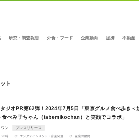
集
研究・調査報告
外食・フード
企業動向
提携
不動産
ヒット
タジオPR第62弾！2024年7月5日「東京グルメ食べ歩き＜
D＞食べみ子ちゃん（tabemikochan）と笑顔でコラボ」
スワン
プレスリリース
 23時
エンタテインメント・音楽関連
企業の動向