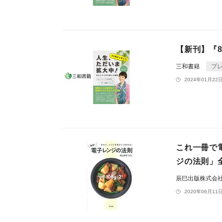
【新刊】『
三和書籍
プ
2024年01月22日
これ一冊で
ジの法則」
辰巳出版株式会
2020年06月11日