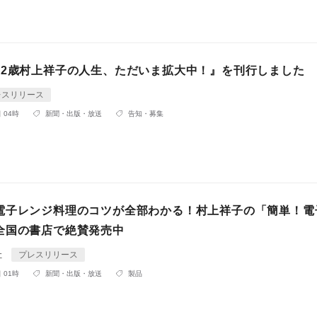
82歳村上祥子の人生、ただいま拡大中！』を刊行しました
レスリリース
 04時
新聞・出版・放送
告知・募集
電子レンジ料理のコツが全部わかる！村上祥子の「簡単！電
全国の書店で絶賛発売中
社
プレスリリース
 01時
新聞・出版・放送
製品