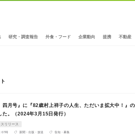
集
研究・調査報告
外食・フード
企業動向
提携
不動産
ット
 四月号』に『82歳村上祥子の人生、ただいま拡大中！』
た。（2024年3月15日発行）
レスリリース
 07時
新聞・出版・放送
告知・募集