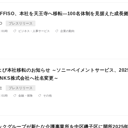
FFISO、本社を天王寺へ移転―100名体制を見据えた成長
SO
プレスリリース
 01時
ビジネス・人事サービス
企業の動向
び本社移転のお知らせ ～ソニーペイメントサービス、2025
LINKS株式会社へ社名変更～
会社
プレスリリース
 01時
金融・保険
その他
ックグループが新たな介護事業所を中区磯子区に開所2025年