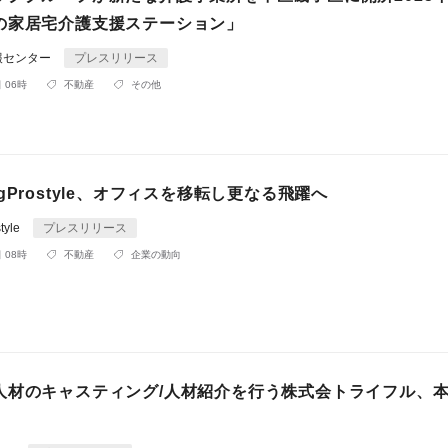
の家居宅介護支援ステーション」
報センター
プレスリリース
 06時
不動産
その他
gProstyle、オフィスを移転し更なる飛躍へ
yle
プレスリリース
 08時
不動産
企業の動向
人材のキャスティング/人材紹介を行う株式会トライフル、