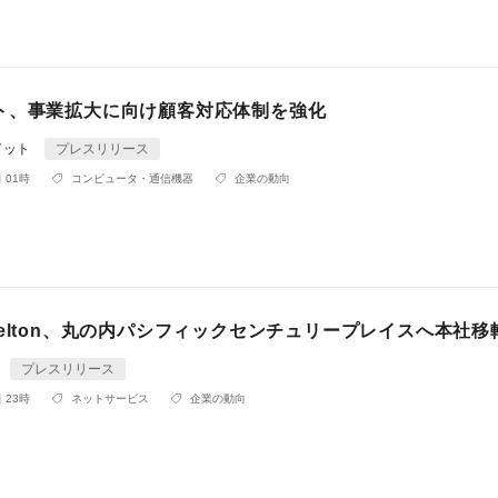
ト、事業拡大に向け顧客対応体制を強化
イット
プレスリリース
 01時
コンピュータ・通信機器
企業の動向
elton、丸の内パシフィックセンチュリープレイスへ本社移
プレスリリース
 23時
ネットサービス
企業の動向