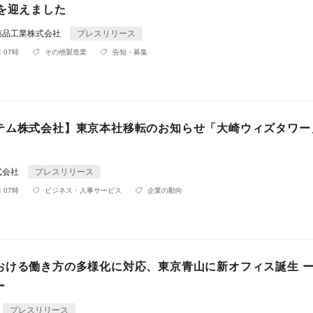
年を迎えました
薬品工業株式会社
プレスリリース
 07時
その他製造業
告知・募集
テム株式会社】東京本社移転のお知らせ「大崎ウィズタワー
式会社
プレスリリース
 07時
ビジネス・人事サービス
企業の動向
おける働き⽅の多様化に対応、東京⻘⼭に新オフィス誕⽣ 
ー
プレスリリース