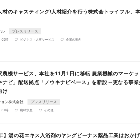
人材のキャスティング/人材紹介を行う株式会トライフル、
フル
プレスリリース
 05時
ビジネス・人事サービス
企業の動向
沢農機サービス、本社を11月1日に移転 農業機械のマーケッ
キナビ」配送拠点「ノウキナビベース」を新設～更なる事業
向け
ション株式会社
プレスリリース
 01時
農林水産
その他
周年】湯の花エキス入浴剤のヤングビーナス薬品工業はおか