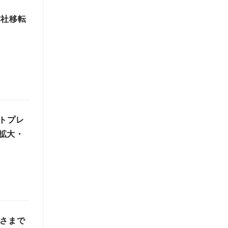
本社移転
トプレ
拡大・
げさまで