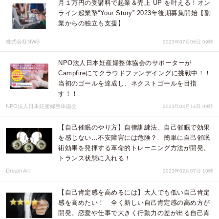
月１万円の受講料で起業＆売上 UP を叶える！オン
ライン起業塾“Your Story” 2023年後期募集開始【副
業からの独立も支援】
株式会社NWB
2023年07月06日 09時
NPO法人日本妊産婦整体協会のサポーターが
Campfireにてクラウドファンデイングに挑戦中！！
当初のゴールを達成し、ネクストゴールを目指
す！！
NPO法人日本妊産婦整体協会
2023年04月14日 09時
【自己催眠のやり方】自律訓練法、自己催眠で効果
を感じない…不安障害には危険？ 簡単に自己催眠
術効果を発揮する革命的トレーニング方法が開発。
トランス状態に入れる！
Dream Art
2023年02月07日 10時
【自己肯定感を高めるには】大人でも低い自己肯定
感を高めたい！ 全く新しい自己肯定感の高め方が
開発。恋愛や仕事で大きく行動力の差が出る自己肯