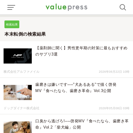
検索結果
本末転倒の検索結果
【薬剤師に聞く】男性更年期の対策に最もおすすめ
のサプリ3選
株式会社アルファメイル
2026年06月22日 10時
歯磨きは嫌いです──"犬あるある"で描く啓発
MV『食べたなら、歯磨き革命』Vol.3公開
ドッグダイナー株式会社
2026年05月08日 03時
口臭から逃げろ!──啓発MV『食べたなら、歯磨き革
命』Vol.2「柴犬編」公開