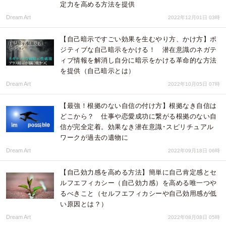
定力を高める方法を提供
Dream Art
2022年12月01日 03時
【自己暗示ですごい効果を生むやり方、かけ方】ポ
ジティブな自己暗示をかける！ 潜在意識のネガテ
ィブ情報を解消し自分に暗示をかける革命的な方法
を提供（自己暗示とは）
Dream Art
2022年10月05日 07時
【最強！根拠のない自信の付け方】根拠なき自信は
どこから？ 仕事や恋愛成功に繋がる根拠のない自
信が完全定着。効果なき潜在意識･スピリチュアル
ワークが過去の遺物に
Dream Art
2022年09月18日 06時
【自己効力感を高める方法】簡単に自己肯定感とセ
ルフエフィカシー（自己効力感）を高める唯一つや
るべきこと（セルフエフィカシーや自己効用感が低
い原因とは？）
Dream Art
2022年08月08日 05時