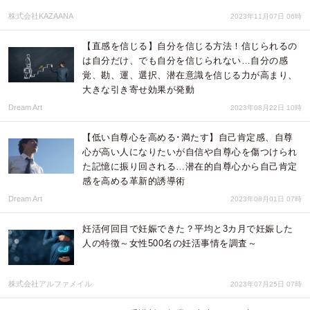
株式会社KAZAANA
2023年11月07日 06時
【直感を信じる】自分を信じる方法！信じられるの
は自分だけ、でも自分を信じられない…自分の感
覚、勘、運、選択、潜在意識を信じる力が高まり、
大きな引き寄せ効果が発動
Dream Art
2023年08月22日 10時
【低い自尊心を高める･満たす】自己肯定感、自尊
心が高い人になりたいが自信や自尊心を傷つけられ
た記憶に振り回される…潜在的自尊心から自己肯定
感を高める革新的誘導術
Dream Art
2023年08月01日 07時
妊活何回目で妊娠できた？平均と3カ月で妊娠した
人の特徴～女性500名の妊活事情を調査～
株式会社アルファメイル
2023年07月25日 07時