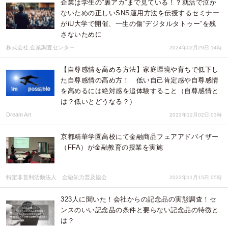
企業は学生の”裏アカ”まで見ている！？就活で泣か
ないための正しいSNS運用方法を伝授するセミナー
がiU大学で開催、一生の傷”デジタルタトゥー”を残
さないために
株式会社 企業調査センター
2024年02月29日 14時
【自尊感情を高める方法】家庭環境や育ちで低下し
た自尊感情の高め方！ 低い自己肯定感や自尊感情
を高めるには絶対感を追体験すること（自尊感情と
は？低いとどうなる？）
Dream Art
2023年12月02日 03時
京都精華学園高校にて金融商品フェアアドバイザー
（FFA）が金融教育の授業を実施
特定非営利活動法人 金融知力普及協会
2023年11月15日 05時
323人に聞いた！会社からの記念品の実態調査！セ
ンスのいい記念品の条件と要らない記念品の特徴と
は？