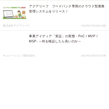
アクアリーフ フードバンク専用のクラウド型業務
管理システムをリリース！
株式会社アクアリーフ
2022年07月19日 04時
事業アイディア「実証」の実態 - PoC / MVP /
MSP- ～何を検証したら良いのか～
キュレーションズ株式会社
2021年10月07日 01時
サクサク覚えられる！教科書を取り込んでアプリで
暗記シート学習ができる「マナビティ暗記シート」
がリリース
株式会社AppRuns
2021年05月27日 01時
まだ出来る事があるコロナ対策！不織布マスク形態
保持器具を開発