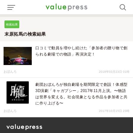
検索結果
末原拓馬の検索結果
口コミで動員を増やし続けた「参加者の贈り物で創
られる劇場での物語」再演決定！
おぼんろ
2018年03月23日 01時
劇団おぼんろが独自劇場を期間限定で創設！体感型
3D演劇「キャガプシー」2017年11月上演。〜物語
は世界を変える。社会現象となる作品を参加者と共
に作り上げる〜
おぼんろ
2017年10月15日 23時