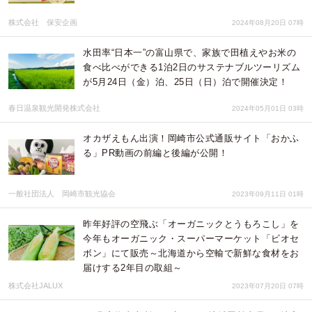
株式会社 保安企画
2024年08月20日 07時
水田率“日本一”の富山県で、家族で田植えやお米の
食べ比べができる1泊2日のサステナブルツーリズム
が5月24日（金）泊、25日（日）泊で開催決定！
春日温泉観光開発株式会社
2024年05月01日 03時
オカザえもん出演！岡崎市公式通販サイト「おかふ
る」PR動画の前編と後編が公開！
一般社団法人 岡崎市観光協会
2023年09月11日 01時
昨年好評の空飛ぶ「オーガニックとうもろこし」を
今年もオーガニック・スーパーマーケット「ビオセ
ボン」にて販売～北海道から空輸で新鮮な食材をお
届けする2年目の取組～
株式会社JALUX
2023年07月20日 07時