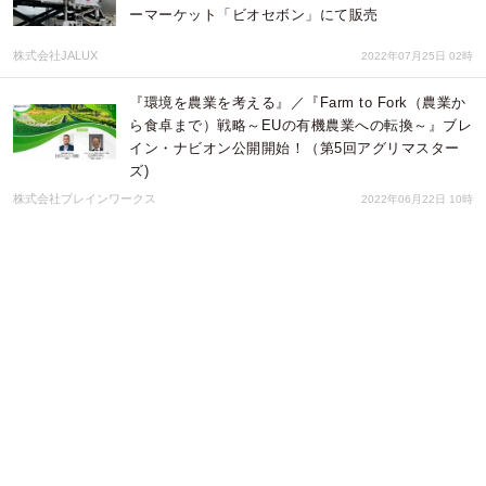
ーマーケット「ビオセボン」にて販売
株式会社JALUX
2022年07月25日 02時
『環境を農業を考える』／『Farm to Fork（農業か
ら食卓まで）戦略～EUの有機農業への転換～』ブレ
イン・ナビオン公開開始！（第5回アグリマスター
ズ)
株式会社ブレインワークス
2022年06月22日 10時
テックアカデミーとヤマガタデザインが協業し仕事
直結のITスキル習得プログラムを開始。TDKデザイ
ン協力の元、子育て層の収入増加に貢献
株式会社ブリューアス
2022年03月30日 06時
【送料無料！春の贈り物に】ヴェルサイユ発
MAISON BONANGEのチョコレートが期間限定で送
料無料になるキャンペーン開催中！
Ｌ’ＡＴＥＬＩＥＲ合同会社
2022年03月03日 02時