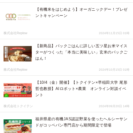
【有機米をはじめよう】オーガニックデー！プレゼ
ントキャンペーン
株式会社Replow
2024年11月15日 01時
【新商品】パックごはんに詳しい五ツ星お米マイス
ターがつくった「本当に美味しい」玄米のパックご
はん！
株式会社Replow
2024年10月15日 01時
【10/4（金）開催】【トクイテン×早稲田大学 尾形
哲也教授】AIロボット×農業 オンライン対談イベ
ント
株式会社トクイテン
2024年09月20日 14時
福井県産の有機JAS認証野菜を使ったヘルシーサン
ドがコッペパン専門店から期間限定で登場