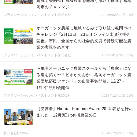
資説明会開催】有機農業を地域ぐるみで推進する亀
岡市のチャレンジ
プラスソーシャルインベストメント株式会社
2025年02月19日 01時
オーガニック農業に地域ぐるみで取り組む亀岡市の
チャレンジ「2月13日、23日オンライン出資説明会
開催」市民、全国からの社会的投資で持続可能な農
業の実現をめざす
プラスソーシャルインベストメント株式会社
2025年01月31日 03時
〜亀岡オーガニック農業スクールから「農家」にな
る道を拓く〜「ビオかめおか 亀岡オーガニック農
業団地応援ファンド」の出資募集開始、12/27・
1/19に説明会開催
プラスソーシャルインベストメント株式会社
2024年12月19日 01時
【受賞者】Natural Farming Award 2024 表彰を行い
ました｜12月8日は有機農業の日
株式会社Replow
2024年12月06日 01時