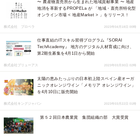
〜 農産物直売所から生まれた地域貢献事業 〜 地産
地消を革新するPROPELa が 「地域・直売所特化型
オンライン市場 < 地産Market > 」をリリース！
株式会社 プロペラ
2023年04月18日 00時
仕事直結のITスキル習得プログラム『SORAI
TechAcademy』 地方のデジタル人材育成に向け、
第2期生募集を4月1日から開始
株式会社ブリューアス
2023年03月30日 02時
太陽の恵みたっぷりの日本初上陸スペイン産オーガ
ニックオレンジワイン「メモリア オレンジワイン」
を4月10日に販売開始
株式会社キングジャパン
2023年03月22日 01時
第５２回日本農業賞 集団組織の部 大賞受賞