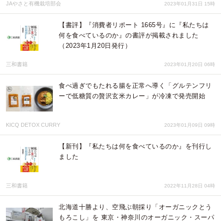
JAやさと有機栽培部会
2023年01月31日 15時
【書評】『消費者リポート 1665号』に『私たちは
何を食べているのか』の書評が掲載されました
（2023年1月20日発行）
三和書籍
2023年01月20日 06時
食べ過ぎでもたれる腸を正常へ導く「グルテンフリ
ーで低糖質の贅沢玄米カレー」が冷凍で発売開始
KICQ DETOX CURRY
2023年01月09日 09時
【新刊】『私たちは何を食べているのか』を刊行し
ました
三和書籍
2022年11月28日 04時
北海道十勝より、空飛ぶ朝採り「オーガニックとう
もろこし」を 東京・神奈川のオーガニック・スーパ