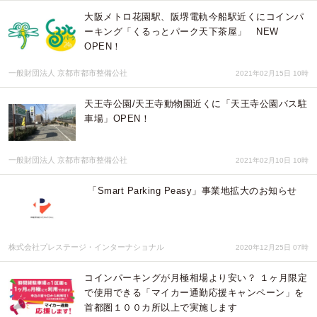
大阪メトロ花園駅、阪堺電軌今船駅近くにコインパ
ーキング「くるっとパーク天下茶屋」 NEW
OPEN！
一般財団法人 京都市都市整備公社
2021年02月15日 10時
天王寺公園/天王寺動物園近くに「天王寺公園バス駐
車場」OPEN！
一般財団法人 京都市都市整備公社
2021年02月10日 10時
「Smart Parking Peasy」事業地拡大のお知らせ
株式会社プレステージ・インターナショナル
2020年12月25日 07時
コインパーキングが月極相場より安い？ １ヶ月限定
で使用できる「マイカー通勤応援キャンペーン」を
首都圏１００カ所以上で実施します