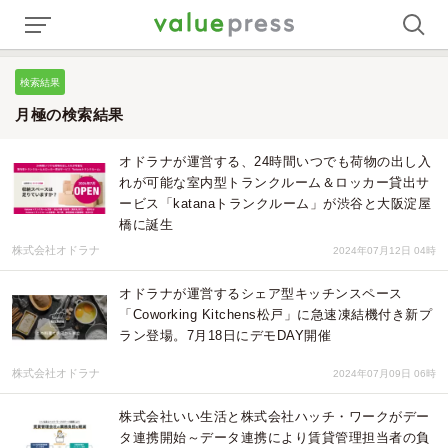
検索結果
月極の検索結果
オドラナが運営する、24時間いつでも荷物の出し入
れが可能な室内型トランクルーム＆ロッカー貸出サ
ービス「katanaトランクルーム」が渋谷と大阪淀屋
橋に誕生
株式会社オドラナ
2024年07月12日 04時
オドラナが運営するシェア型キッチンスペース
「Coworking Kitchens松戸」に急速凍結機付き新プ
ラン登場。7月18日にデモDAY開催
株式会社オドラナ
2024年07月09日 06時
株式会社いい生活と株式会社ハッチ・ワークがデー
タ連携開始～データ連携により賃貸管理担当者の負