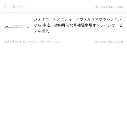
パイン株式会社
2020年04月30日 03時
ジェイエーアメニティーハウスがスマホやパソコン
から 申込・契約可能な月極駐車場オンラインサービ
スを導入
株式会社ジェイエーアメニティーハウス
2020年02月27日 01時
建築金物卸売通販サイト「ビドーパル」がマイナー
リニューアル
株式会社 ビドー
2019年12月10日 01時
食とモノづくりと学びが集まるコミュニティをつく
ります！
TAKT
2019年12月06日 06時
PAX Coworking、千葉県鋸南町に移転