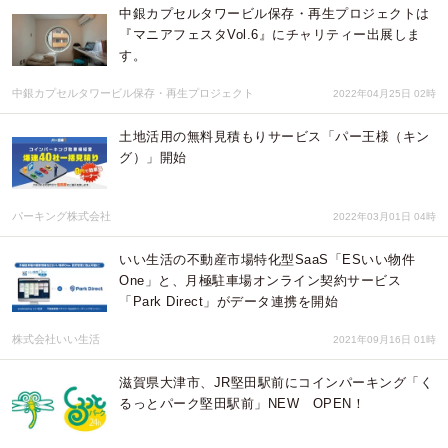
中銀カプセルタワービル保存・再生プロジェクトは
『マニアフェスタVol.6』にチャリティー出展しま
す。
中銀カプセルタワービル保存・再生プロジェクト
2022年04月25日 02時
土地活用の無料見積もりサービス「パー王様（キン
グ）」開始
パーキング株式会社
2022年03月01日 04時
いい生活の不動産市場特化型SaaS「ESいい物件
One」と、月極駐車場オンライン契約サービス
「Park Direct」がデータ連携を開始
株式会社いい生活
2021年09月16日 01時
滋賀県大津市、JR堅田駅前にコインパーキング「く
るっとパーク堅田駅前」NEW OPEN！