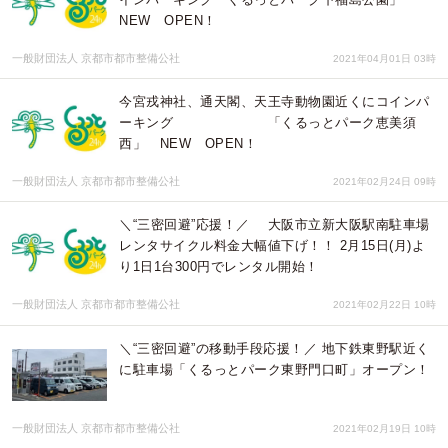
NEW OPEN！
一般財団法人 京都市都市整備公社
2021年04月01日 03時
今宮戎神社、通天閣、天王寺動物園近くにコインパ
ーキング 「くるっとパーク恵美須
西」 NEW OPEN！
一般財団法人 京都市都市整備公社
2021年02月24日 09時
＼“三密回避”応援！／ 大阪市立新大阪駅南駐車場
レンタサイクル料金大幅値下げ！！ 2月15日(月)よ
り1日1台300円でレンタル開始！
一般財団法人 京都市都市整備公社
2021年02月22日 10時
＼“三密回避”の移動手段応援！／ 地下鉄東野駅近く
に駐車場「くるっとパーク東野門口町」オープン！
一般財団法人 京都市都市整備公社
2021年02月19日 10時