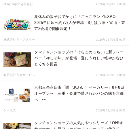
eBay Japan合同会社
2026年08月03日 04時
夏休みの親子おでかけに「ごっこランドEXPO」
2025年に延べ約7万人が来場、8月は兵庫・富山・東
京3会場で開催決定！
株式会社キッズスター
2026年08月03日 02時
タマチャンショップの「そらまめっち」に新フレー
バー「梅しそ味」が登場！夏にうれしい軽やかなひ
とくちを提案
有限会社九南サービス
2026年08月03日 01時
京都三条商店街「間（あわい）ベーカリー」8月8日
オープン〜 三重・鈴鹿で愛されたパンの味を京都
へ 〜
ケーエス
2026年08月03日 00時
タマチャンショップの人気おやつシリーズ「OH!オ
サカーナ」に新フレーバー「ハニーレモン仕立て」