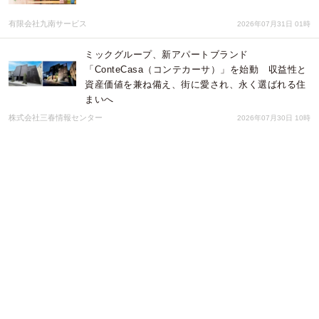
有限会社九南サービス
2026年07月31日 01時
ミックグループ、新アパートブランド
「ConteCasa（コンテカーサ）」を始動 収益性と
資産価値を兼ね備え、街に愛され、永く選ばれる住
まいへ
株式会社三春情報センター
2026年07月30日 10時
株式会社Pentagon、35件超のアプリ開発実績を公開
｜教育・マッチング・SNS・ビジネスなど、多様な
ジャンルの開発実績を公開
株式会社Pentagon
2026年07月30日 06時
『針を落とす、あの緊張感』PHILIPSからレコード
プレーヤー「FT1」とアクティブスピーカー
「FA3」のクラウドファンディングが本日スター
ト！
鑫三海株式会社
2026年07月29日 05時