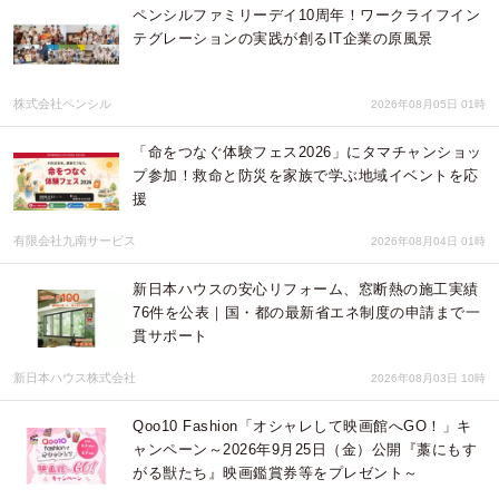
ペンシルファミリーデイ10周年！ワークライフイン
テグレーションの実践が創るIT企業の原風景
株式会社ペンシル
2026年08月05日 01時
「命をつなぐ体験フェス2026」にタマチャンショッ
プ参加！救命と防災を家族で学ぶ地域イベントを応
援
有限会社九南サービス
2026年08月04日 01時
新日本ハウスの安心リフォーム、窓断熱の施工実績
76件を公表｜国・都の最新省エネ制度の申請まで一
貫サポート
新日本ハウス株式会社
2026年08月03日 10時
Qoo10 Fashion「オシャレして映画館へGO！」キ
ャンペーン～2026年9月25日（金）公開『藁にもす
がる獣たち』映画鑑賞券等をプレゼント～