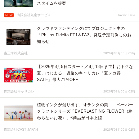
スタイムを提案
有限会社九南サービス
NEW
Invalid Date
クラウドファンディングにてプロジェクト中の
「Philips Fidelio FT1＆FA3」発送予定前倒しのお
知らせ
鑫三海株式会社
2026年08月05日 05時
【2026年8月5日スタート／8月18日まで】おトクな
夏、はじまる！資格のキャリカレ「夏メガ得
SALE」最大71％OFF
株式会社キャリカレ
2026年08月05日 02時
植物インクが創り出す、オランダの美――ペーパー
クラフトシリーズ「EVERLASTING FLOWER（終
わらないお花）」6商品が日本上陸
株式会社CAST JAPAN
2026年08月05日 02時