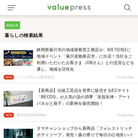
検索結果
暮らしの検索結果
静岡県菊川市の地域密着型工務店が、8月7日8日に
地域イベント「菊川名物夜店市」に出店！当社をご
利用いただいたお客さま（OBさん）との交流などを
通し、地域を活性化
ウィングホーム株式会社
NEW
Invalid Date
【新商品】伝統工芸品を世界に販売するECサイト
「BECOS」が人気の染の四季「加賀友禅・アート
パネルと扇子」の新柄を販売開始！
株式会社KAZAANA
NEW
Invalid Date
タマチャンショップから新商品「フォレストリッチ
ボディソープ」発売！森の香りで毎日の心地良いバ