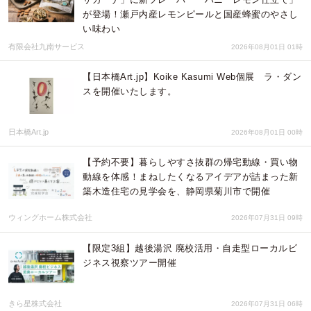
が登場！瀬戸内産レモンピールと国産蜂蜜のやさし
い味わい
有限会社九南サービス
2026年08月01日 01時
【日本橋Art.jp】Koike Kasumi Web個展 ラ・ダン
スを開催いたします。
日本橋Art.jp
2026年08月01日 00時
【予約不要】暮らしやすさ抜群の帰宅動線・買い物
動線を体感！まねしたくなるアイデアが詰まった新
築木造住宅の見学会を、静岡県菊川市で開催
ウィングホーム株式会社
2026年07月31日 09時
【限定3組】越後湯沢 廃校活用・自走型ローカルビ
ジネス視察ツアー開催
きら星株式会社
2026年07月31日 06時