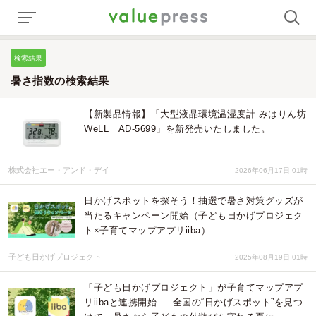
検索結果
暑さ指数の検索結果
【新製品情報】「大型液晶環境温湿度計 みはりん坊
WeLL AD-5699」を新発売いたしました。
株式会社エー・アンド・デイ
2026年06月17日 01時
日かげスポットを探そう！抽選で暑さ対策グッズが
当たるキャンペーン開始（子ども日かげプロジェク
ト×子育てマップアプリiiba）
子ども日かげプロジェクト
2025年08月19日 01時
「子ども日かげプロジェクト」が子育てマップアプ
リiibaと連携開始 ― 全国の“日かげスポット”を見つ