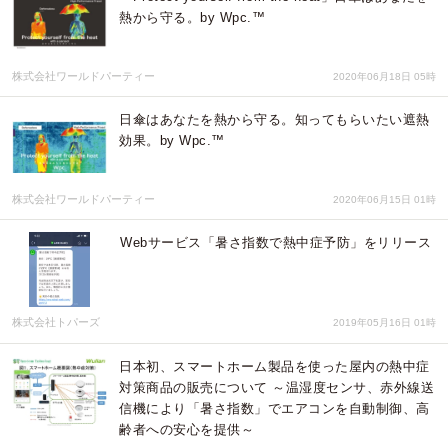
熱から守る。by Wpc.™
株式会社ワールドパーティー
2020年06月18日 05時
日傘はあなたを熱から守る。知ってもらいたい遮熱
効果。by Wpc.™
株式会社ワールドパーティー
2020年06月15日 01時
Webサービス「暑さ指数で熱中症予防」をリリース
株式会社トパーズ
2019年05月16日 01時
日本初、スマートホーム製品を使った屋内の熱中症
対策商品の販売について ～温湿度センサ、赤外線送
信機により「暑さ指数」でエアコンを自動制御、高
齢者への安心を提供～