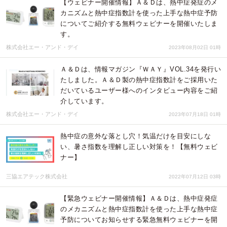
【ウェビナー開催情報】Ａ＆Ｄは、熱中症発症のメ
カニズムと熱中症指数計を使った上手な熱中症予防
についてご紹介する無料ウェビナーを開催いたしま
す。
株式会社エー・アンド・デイ
2023年08月02日 01時
Ａ＆Ｄは、情報マガジン『ＷＡＹ』VOL.34を発行い
たしました。Ａ＆Ｄ製の熱中症指数計をご採用いた
だいているユーザー様へのインタビュー内容をご紹
介しています。
株式会社エー・アンド・デイ
2023年07月18日 01時
熱中症の意外な落とし穴！気温だけを目安にしな
い、暑さ指数を理解し正しい対策を！【無料ウェビ
ナー】
三協エアテック株式会社
2022年07月12日 03時
【緊急ウェビナー開催情報】Ａ＆Ｄは、熱中症発症
のメカニズムと熱中症指数計を使った上手な熱中症
予防についてお知らせする緊急無料ウェビナーを開