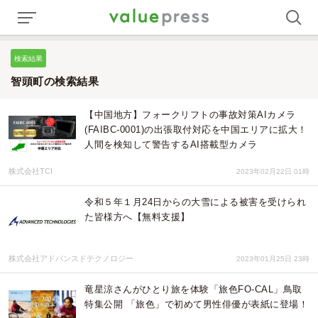
検索結果
智頭町の検索結果
【中国地方】フォークリフトの事故対策AIカメラ
(FAIBC-0001)の出張取付対応を中国エリアに拡大！
人間を検知して警告するAI搭載型カメラ
株式会社TCI
2023年02月22日 01時
令和５年１月24日からの大雪による被害を受けられ
た皆様方へ【無料支援】
株式会社アドバンスドテクノロジー
2023年01月25日 23時
竜星涼さんがひとり旅を体験「旅色FO-CAL」鳥取
特集公開 「旅色」で初めて男性俳優が表紙に登場！