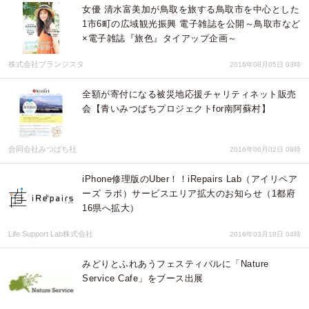
女優 清水富美加が鳥取を旅する鳥取市を中心とした
1市6町の広域観光振興 電子雑誌を公開～鳥取市など
×電子雑誌『旅色』タイアップ企画～
株式会社ブランジスタ
2016年08月05日 03時
全額が寄付になる被災地応援チャリティネット販売
会【青いみつばちプロジェクトfor南阿蘇村】
合同会社みつばち社
2016年06月02日 08時
iPhone修理版のUber！！iRepairs Lab（アイリペア
ーズ ラボ）サービスエリア拡大のお知らせ（1都府
16県へ拡大）
Life Support Lab株式会社
2016年03月18日 04時
みどりとふれあうフェスティバルに「Nature
Service Cafe」をブース出展