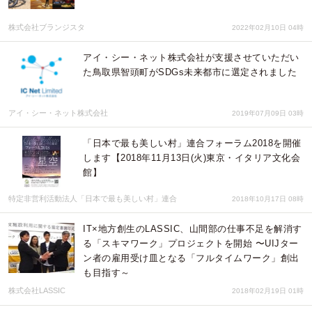
株式会社ブランジスタ
2022年02月10日 04時
アイ・シー・ネット株式会社が支援させていただい
た鳥取県智頭町がSDGs未来都市に選定されました
アイ・シー・ネット株式会社
2019年07月09日 03時
「日本で最も美しい村」連合フォーラム2018を開催
します【2018年11月13日(火)東京・イタリア文化会
館】
特定非営利活動法人「日本で最も美しい村」連合
2018年10月17日 08時
IT×地方創生のLASSIC、山間部の仕事不足を解消す
る「スキマワーク」プロジェクトを開始 〜UIJター
ン者の雇用受け皿となる「フルタイムワーク」創出
も目指す～
株式会社LASSIC
2018年02月19日 01時