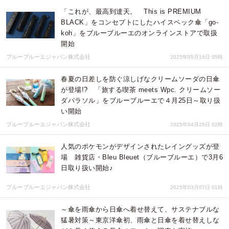
「これが、最高到達天。 This is PREMIUM
BLACK」をコンセプトにしたハイスペック傘「go-
koh」をブルーブルーエのオンラインストアで取扱
開始
ブルーブルーエジャパン株式会社
2025年05月16日 05時
春夏の日差しを防ぐ涼しげなクリームソーダの日傘
が登場!? 「旅する喫茶 meets Wpc. クリームソー
ダパラソル」をブルーブルーエで４月25日～取り扱
い開始
ブルーブルーエジャパン株式会社
2025年04月25日 02時
人気のポケモンがデザインされたレイングッズが登
場 雑貨店・Bleu Bleuet（ブルーブルーエ）で3月6
日取り扱い開始♪
ブルーブルーエジャパン株式会社
2025年03月07日 01時
～傘を雨傘から日傘へ着せ替えて、サステナブルな
猛暑対策～東京洋傘初、雨傘と日傘を着せ替えしな