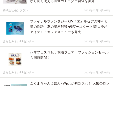
がら長く使える長傘のモニター調査を実施
株式会社モンブラン
2024年07月21日 03時
ファイナルファンタジーXIV「エオルゼアの神々と
星の物語」夏の星座解説が5/7〜スタート!新コラボ
アイテム・カフェメニューも発売
みなとみらいPRセンター
2024年05月13日 08時
ハマフェス Y165 横濱フェア ファッションセール
も同時開催！
みなとみらいPRセンター
2024年05月13日 07時
こぐまちゃんえほん×Wpc.が初コラボ！ 人気のロン
グセラー絵本「こぐまちゃんえほん」シリーズのモ
チーフの傘が登場 雑貨店ブルーブルーエで
5/3（金）～限定販売
ブルーブルーエジャパン株式会社
2024年05月01日 02時