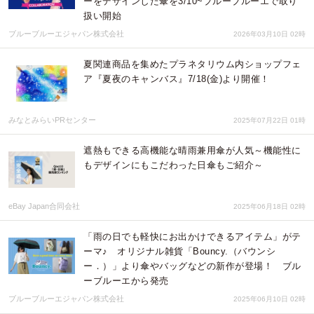
ーをデザインした傘を3/10~ブルーブルーエで取り
扱い開始
ブルーブルーエジャパン株式会社
2026年03月10日 02時
夏関連商品を集めたプラネタリウム内ショップフェ
ア『夏夜のキャンバス』7/18(金)より開催！
みなとみらいPRセンター
2025年07月22日 01時
遮熱もできる高機能な晴雨兼用傘が人気～機能性に
もデザインにもこだわった日傘もご紹介～
eBay Japan合同会社
2025年06月18日 02時
「雨の日でも軽快にお出かけできるアイテム」がテ
ーマ♪ オリジナル雑貨「Bouncy.（バウンシ
ー．）」より傘やバッグなどの新作が登場！ ブル
ーブルーエから発売
ブルーブルーエジャパン株式会社
2025年06月10日 02時