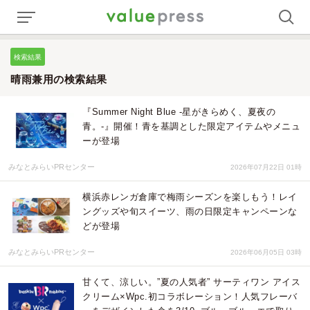
検索結果
晴雨兼用の検索結果
『Summer Night Blue -星がきらめく、夏夜の
青。-』開催！青を基調とした限定アイテムやメニュ
ーが登場
みなとみらいPRセンター
2026年07月22日 01時
横浜赤レンガ倉庫で梅雨シーズンを楽しもう！レイ
ングッズや旬スイーツ、雨の日限定キャンペーンな
どが登場
みなとみらいPRセンター
2026年06月05日 03時
甘くて、涼しい。”夏の人気者” サーティワン アイス
クリーム×Wpc.初コラボレーション！人気フレーバ