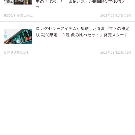
中の「毬氷」と「四角い氷」が期間限定で10％オ
フ！
株式会社小野田商店
2023年05月17日 01時
ロングセラーアイテムが集結した春夏ギフトの決定
版 期間限定「白瀧 飲み比べセット」発売スタート
白瀧酒造株式会社
2023年03月23日 01時
自宅で焚き火気分！室内で使えるコンパクト焚火台
「フリッカーファイヤー」がCamp-fireにて販売開始
エムエス幕張
2023年03月11日 03時
力士にも人気のちゃんこ老舗「日若屋」が人気惣菜
を通販で販売開始。
合同会社ワンダーラボアジア
2023年02月07日 02時