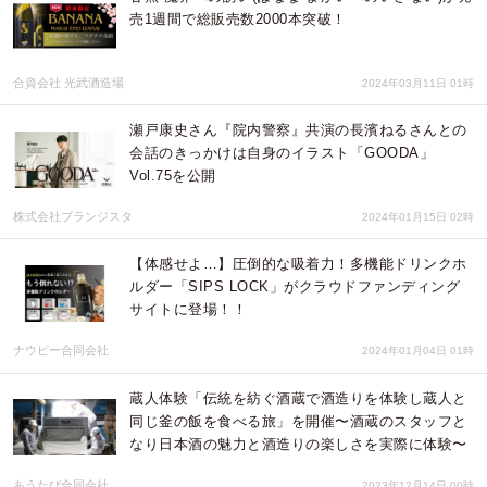
売1週間で総販売数2000本突破！
合資会社 光武酒造場
2024年03月11日 01時
瀬戸康史さん『院内警察』共演の長濱ねるさんとの
会話のきっかけは自身のイラスト「GOODA」
Vol.75を公開
株式会社ブランジスタ
2024年01月15日 02時
【体感せよ…】圧倒的な吸着力！多機能ドリンクホ
ルダー「SIPS LOCK」がクラウドファンディング
サイトに登場！！
ナウビー合同会社
2024年01月04日 01時
蔵人体験「伝統を紡ぐ酒蔵で酒造りを体験し蔵人と
同じ釜の飯を食べる旅」を開催〜酒蔵のスタッフと
なり日本酒の魅力と酒造りの楽しさを実際に体験〜
あうたび合同会社
2023年12月14日 00時