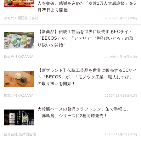
人を突破。感謝を込めた「友達1万人大感謝祭」を5
月25日より開催
みちのく麺匠株式会社
2026年05月22日 00時
【新商品】伝統工芸品を世界に販売するECサイト
「BECOS」が、「アデリア｜津軽びいどろ」の取
り扱いを開始！
株式会社KAZAANA
2026年02月26日 01時
【新ブランド】伝統工芸品を世界に販売するECサイ
ト「BECOS」が、「モノツク工業｜職人むすび」
の取り扱いを開始！
株式会社KAZAANA
2025年12月19日 01時
大吟醸ベースの贅沢クラフトジン、缶で手軽に。
「赤鳥居」シリーズに2種同時発売！
合資会社 光武酒造場
2025年11月07日 01時