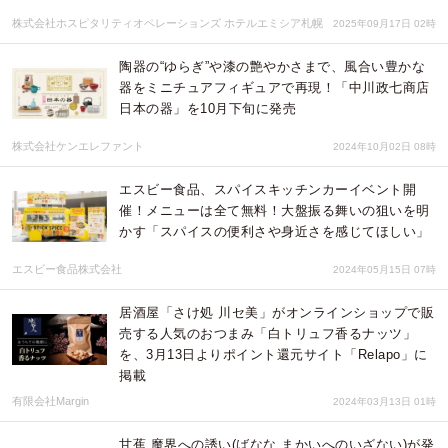
株式会社ホスピタリティオペレーションズ ホテルエミシア札幌
2025年09月17日 02時
陶器の“ゆらぎ”や漆の艶やかさまで、風合い豊かな
器をミニチュアフィギュアで再現！「中川政七商店
日本の器」を10月下旬に発売
株式会社ケンエレファント
2024年10月02日 08時
エスビー食品、スパイスキッチンカーイベント開
催！メニューは全て無料！大盤振る舞いの狙いを明
かす「スパイスの便利さや身近さを感じてほしい」
エスビー食品株式会社
2024年05月15日 07時
居酒屋「さけ処 川セ美」がオンラインショップで販
売する人気のおつまみ「白トリュフ香るナッツ」
を、3月13日よりポイント還元サイト「Relapo」に
掲載
有限会社Margin
2024年03月13日 01時
甘蕉 魔界への誘い(ばなな まかいへのいざない)が発