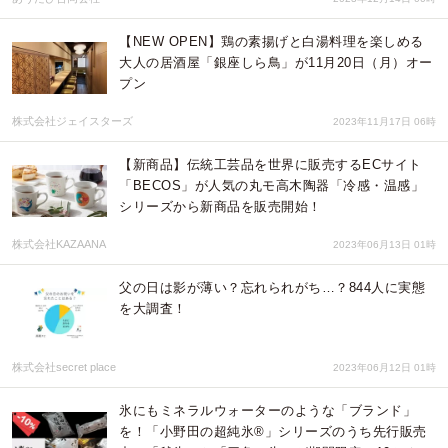
【NEW OPEN】鶏の素揚げと白湯料理を楽しめる
大人の居酒屋「銀座しら鳥」が11月20日（月）オー
プン
株式会社ジェイスターズ
2023年11月17日 06時
【新商品】伝統工芸品を世界に販売するECサイト
「BECOS」が人気の丸モ高木陶器「冷感・温感」
シリーズから新商品を販売開始！
株式会社KAZAANA
2023年06月13日 01時
父の日は影が薄い？忘れられがち…？844人に実態
を大調査！
株式会社secret place
2023年06月12日 01時
氷にもミネラルウォーターのような「ブランド」
を！「小野田の超純氷®」シリーズのうち先行販売