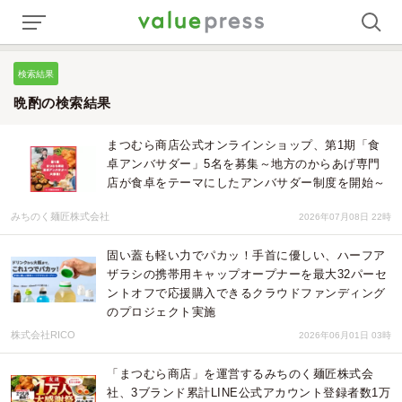
検索結果
晩酌の検索結果
まつむら商店公式オンラインショップ、第1期「食
卓アンバサダー」5名を募集～地方のからあげ専門
店が食卓をテーマにしたアンバサダー制度を開始～
みちのく麺匠株式会社
2026年07月08日 22時
固い蓋も軽い力でパカッ！手首に優しい、ハーフア
ザラシの携帯用キャップオープナーを最大32パーセ
ントオフで応援購入できるクラウドファンディング
のプロジェクト実施
株式会社RICO
2026年06月01日 03時
「まつむら商店」を運営するみちのく麺匠株式会
社、3ブランド累計LINE公式アカウント登録者数1万