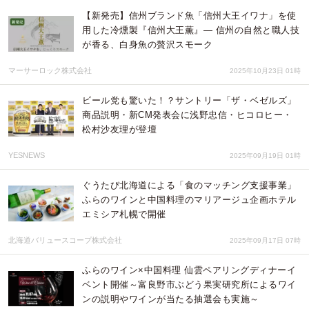
【新発売】信州ブランド魚「信州大王イワナ」を使
用した冷燻製『信州大王薫』― 信州の自然と職人技
が香る、白身魚の贅沢スモーク
マーサーロック株式会社
2025年10月23日 01時
ビール党も驚いた！？サントリー「ザ・ベゼルズ」
商品説明・新CM発表会に浅野忠信・ヒコロヒー・
松村沙友理が登壇
YESNEWS
2025年09月19日 01時
ぐうたび北海道による「食のマッチング支援事業」
ふらのワインと中国料理のマリアージュ企画ホテル
エミシア札幌で開催
北海道バリュースコープ株式会社
2025年09月17日 07時
ふらのワイン×中国料理 仙雲ペアリングディナーイ
ベント開催～富良野市ぶどう果実研究所によるワイ
ンの説明やワインが当たる抽選会も実施～