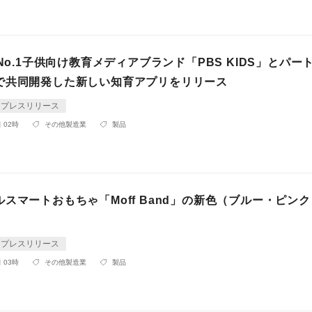
国No.1子供向け教育メディアブランド「PBS KIDS」とパー
で共同開発した新しい知育アプリをリリース
プレスリリース
 02時
その他製造業
製品
スマートおもちゃ「Moff Band」の新色（ブルー・ピン
プレスリリース
 03時
その他製造業
製品