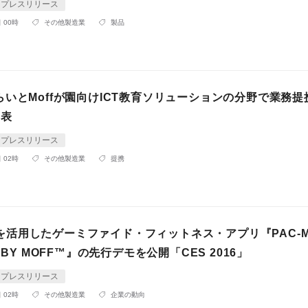
プレスリリース
 00時
その他製造業
製品
いとMoffが園向けICT教育ソリューションの分野で業務提
発表
プレスリリース
 02時
その他製造業
提携
andを活用したゲーミファイド・フィットネス・アプリ『PAC-
 BY MOFF™』の先行デモを公開「CES 2016」
プレスリリース
 02時
その他製造業
企業の動向