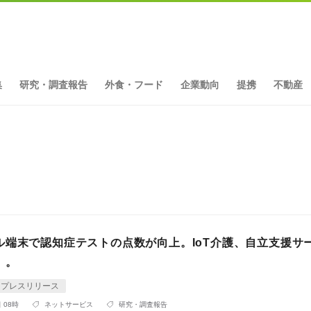
集
研究・調査報告
外食・フード
企業動向
提携
不動産
ル端末で認知症テストの点数が向上。IoT介護、自立支援サ
」。
プレスリリース
 08時
ネットサービス
研究・調査報告