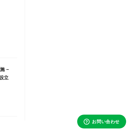
施 −
設立