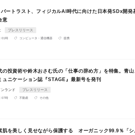
イバートラスト、フィジカルAI時代に向けた日本発SDx開発
合意
社
プレスリリース
 01時
コンピュータ・通信機器
提携
代の投資術や鈴木おさむ氏の「仕事の辞め方」を特集。青山
ミュニケーション誌『STAGE』最新号を発刊
インランド
プレスリリース
 07時
不動産
その他
素肌を美しく見せながら保護する オーガニック99.9％「シ