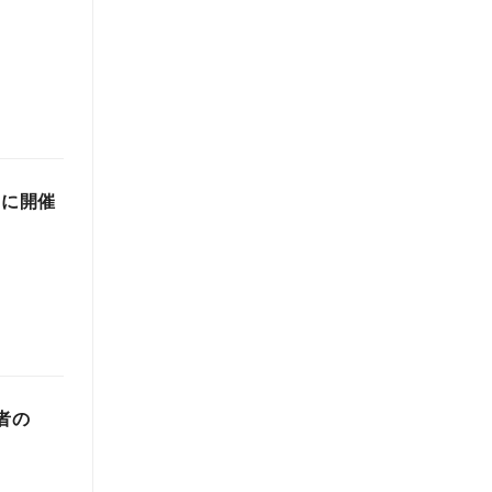
日に開催
者の