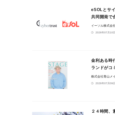
eSOLとサ
共同開発で
イーソル株式会
2026年07月10日
金利ある時
ランドがコ
株式会社青山メ
2026年07月09日
２４時間、