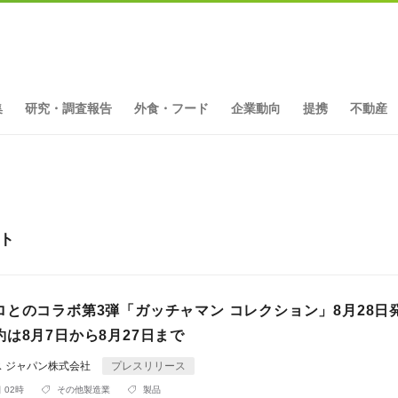
集
研究・調査報告
外食・フード
企業動向
提携
不動産
ット
ロとのコラボ第3弾「ガッチャマン コレクション」8月28日
は8月7日から8月27日まで
ス ジャパン株式会社
プレスリリース
 02時
その他製造業
製品