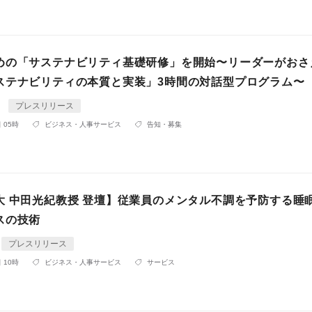
めの「サステナビリティ基礎研修」を開始〜リーダーがおさ
ステナビリティの本質と実装」3時間の対話型プログラム〜
A
プレスリリース
 05時
ビジネス・人事サービス
告知・募集
大 中田光紀教授 登壇】従業員のメンタル不調を予防する睡
スの技術
プレスリリース
 10時
ビジネス・人事サービス
サービス