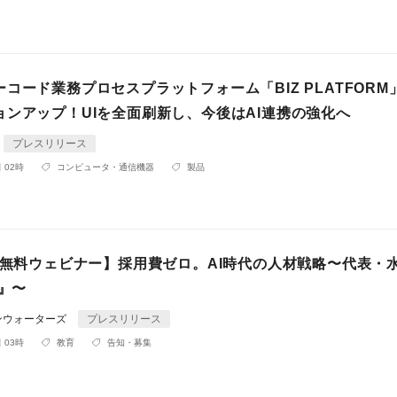
コード業務プロセスプラットフォーム「BIZ PLATFORM
ョンアップ！UIを全面刷新し、今後はAI連携の強化へ
プレスリリース
 02時
コンピュータ・通信機器
製品
催・無料ウェビナー】採用費ゼロ。AI時代の人材戦略〜代表・
k』〜
ンウォーターズ
プレスリリース
 03時
教育
告知・募集