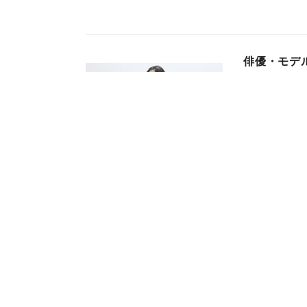
俳優・モデ
ンド「BF
株式会社フラス
2026年02月03日
人気活弁士
くみん共済 
株式会社スペー
2026年01月22日