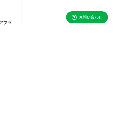
アブラ
巻」がこ
土)開催。