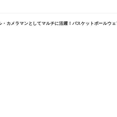
ル・カメラマンとしてマルチに活躍！バスケットボールウェ
IVE」が、彩雪（あやせ）とのモデル契約を更新
コ１００ｃｃ
プレスリリース
 01時
ファッション・ビューティー
企業の動向
・山崎バニラ、デビュー25周年！「山崎バニラの活弁大絵
coop ホール／スペース・ゼロ(新宿)にて2026年2月28日(
ス・ゼロ
プレスリリース
 03時
エンタテインメント・音楽関連
告知・募集