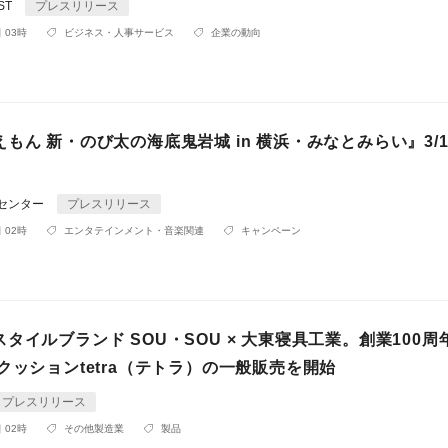
ST
プレスリリース
 03時
ビジネス・人事サービス
企業の動向
もん 新・のび太の海底鬼岩城 in 横浜・みなとみらい』3/15
Rセンター
プレスリリース
 02時
エンタテインメント・音楽関連
キャンペーン
タイルブランド SOU・SOU × 大東寝具工業。創業100周
クッションtetra（テトラ）の一般販売を開始
プレスリリース
 02時
その他製造業
製品