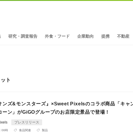
集
研究・調査報告
外食・フード
企業動向
提携
不動産
ヒット
ンズ&モンスターズ』×Sweet Pixelsのコラボ商品「キ
コーン」がGiGOグループのお店限定景品で登場！
xels
プレスリリース
 06時
食品関連
製品