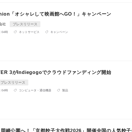
Fashion「オシャレして映画館へGO！」キャンペーン
同会社
プレスリリース
 04時
ネットサービス
キャンペーン
YER 3がIndiegogoでクラウドファンディング開始
プレスリリース
 04時
コンピュータ・通信機器
製品
・岡崎公園へ！「京都餃子大作戦2026」開催全国の人気餃子