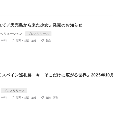
れて／天売島から来た少女』発売のお知らせ
ーソリューション
プレスリリース
 04時
新聞・出版・放送
製品
くスペイン巡礼路 今 そこだけに広がる世界』2025年10
プレスリリース
 07時
新聞・出版・放送
告知・募集