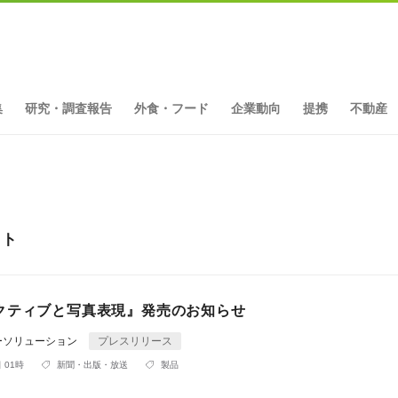
集
研究・調査報告
外食・フード
企業動向
提携
不動産
ット
クティブと写真表現』発売のお知らせ
ーソリューション
プレスリリース
 01時
新聞・出版・放送
製品