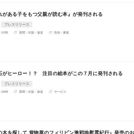
れがある子をもつ父親が読む本』が発刊される
プレスリリース
 02時
新聞・出版・放送
告知・募集
石がヒーロー！？ 注目の絵本がこの７月に発刊される
プレスリリース
 06時
新聞・出版・放送
サービス
の木を探して 貨物屋のフィリピン激戦地慰霊紀行』発売の