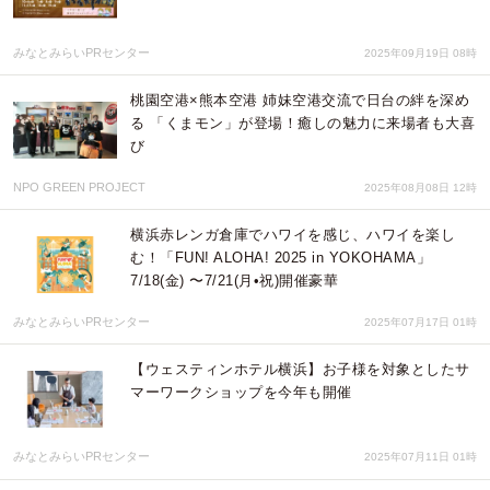
みなとみらいPRセンター
2025年09月19日 08時
桃園空港×熊本空港 姉妹空港交流で日台の絆を深め
る 「くまモン」が登場！癒しの魅力に来場者も大喜
び
NPO GREEN PROJECT
2025年08月08日 12時
横浜赤レンガ倉庫でハワイを感じ、ハワイを楽し
む！「FUN! ALOHA! 2025 in YOKOHAMA」
7/18(金) 〜7/21(月•祝)開催豪華
みなとみらいPRセンター
2025年07月17日 01時
【ウェスティンホテル横浜】お子様を対象としたサ
マーワークショップを今年も開催
みなとみらいPRセンター
2025年07月11日 01時