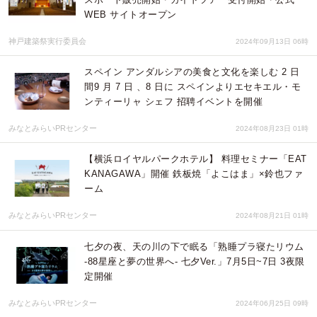
WEB サイトオープン
神戸建築祭実行委員会
2024年09月13日 06時
スペイン アンダルシアの美食と文化を楽しむ 2 日
間9 月 7 日 、8 日に スペインよりエセキエル・モ
ンティーリャ シェフ 招聘イベントを開催
みなとみらいPRセンター
2024年08月23日 01時
【横浜ロイヤルパークホテル】 料理セミナー「EAT
KANAGAWA」開催 鉄板焼「よこはま」×鈴也ファ
ーム
みなとみらいPRセンター
2024年08月21日 01時
七夕の夜、天の川の下で眠る「熟睡プラ寝たリウム
-88星座と夢の世界へ- 七夕Ver.」7月5日~7日 3夜限
定開催
みなとみらいPRセンター
2024年06月25日 09時