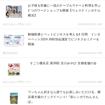
お子様を対象に一流のテーブルマナーと料理を学ぶ
2 つのワークショップを開催【ウェスティンホテル
横浜】
みなとみらいPRセンター
2024年06月25日 01時
動物医療とペットビジネスを考える4 日間 インタ
ーペット2024 内特別会議室でビジネスセミナーを
開催
株式会社QIX
2024年03月18日 07時
そごう横浜店 第38回 京のみやび 京都老舗の会
みなとみらいPRセンター
2024年03月05日 08時
ワンちゃん好きなら誰でもお楽しみいただける、横
浜最大級のドッグイベント!『赤レンガでわんさん
ぽ』