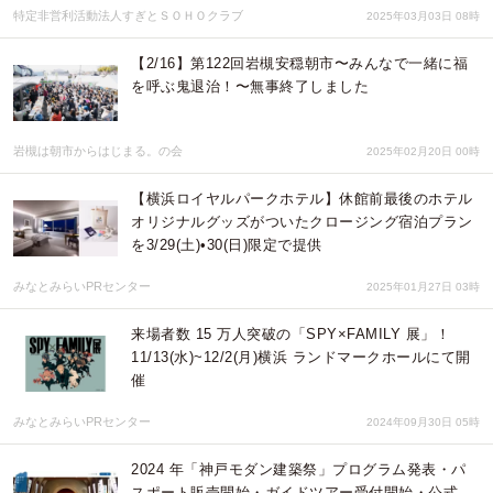
特定非営利活動法人すぎとＳＯＨＯクラブ
2025年03月03日 08時
【2/16】第122回岩槻安穏朝市〜みんなで一緒に福
を呼ぶ鬼退治！〜無事終了しました
岩槻は朝市からはじまる。の会
2025年02月20日 00時
【横浜ロイヤルパークホテル】休館前最後のホテル
オリジナルグッズがついたクロージング宿泊プラン
を3/29(土)•30(日)限定で提供
みなとみらいPRセンター
2025年01月27日 03時
来場者数 15 万人突破の「SPY×FAMILY 展」！
11/13(水)~12/2(月)横浜 ランドマークホールにて開
催
みなとみらいPRセンター
2024年09月30日 05時
2024 年「神戸モダン建築祭」プログラム発表・パ
スポート販売開始・ガイドツアー受付開始・公式