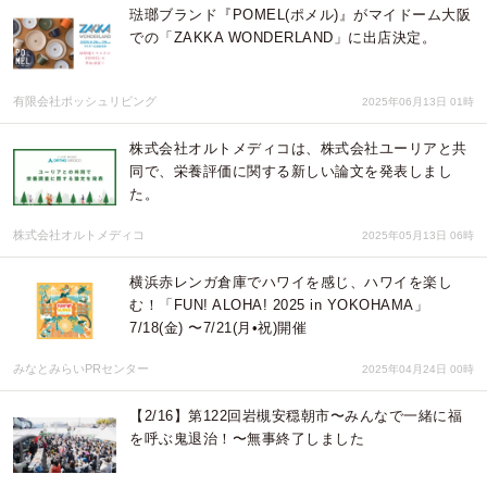
琺瑯ブランド『POMEL(ポメル)』がマイドーム大阪
での「ZAKKA WONDERLAND」に出店決定。
有限会社ポッシュリビング
2025年06月13日 01時
株式会社オルトメディコは、株式会社ユーリアと共
同で、栄養評価に関する新しい論文を発表しまし
た。
株式会社オルトメディコ
2025年05月13日 06時
横浜赤レンガ倉庫でハワイを感じ、ハワイを楽し
む！「FUN! ALOHA! 2025 in YOKOHAMA」
7/18(金) 〜7/21(月•祝)開催
みなとみらいPRセンター
2025年04月24日 00時
【2/16】第122回岩槻安穏朝市〜みんなで一緒に福
を呼ぶ鬼退治！〜無事終了しました