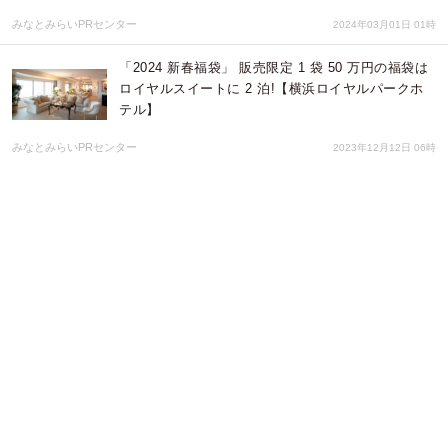
みなとみらいPRセンター
2024年03月01日 01時
「2024 新春福袋」 販売限定 1 袋 50 万円の福袋は
ロイヤルスイートに 2 泊!【横浜ロイヤルパークホ
テル】
みなとみらいPRセンター
2023年12月12日 06時
みなとみらいの夜景を目の前に、音楽と食事とクル
ーズを楽しむ空間 「PUKARI Night(ぷかりナイ
ト)」 初開催!
みなとみらいPRセンター
2023年12月06日 08時
全長約1.5kmの『ヨコハマミライト 2023 ~みらいを
照らす、光のまち~』“CHRISTMAS FESTIVAL”も 2
日間限定で開催
みなとみらいPRセンター
2023年11月14日 02時
【ショート映画 SAMANSA】4 日間限定、渋谷にて